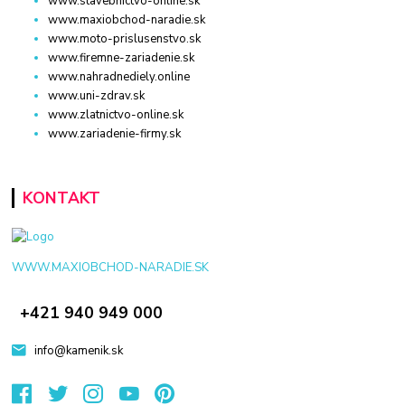
www.stavebnictvo-online.sk
www.maxiobchod-naradie.sk
www.moto-prislusenstvo.sk
www.firemne-zariadenie.sk
www.nahradnediely.online
www.uni-zdrav.sk
www.zlatnictvo-online.sk
www.zariadenie-firmy.sk
KONTAKT
WWW.MAXIOBCHOD-NARADIE.SK
+421 940 949 000
info@kamenik.sk