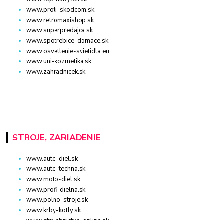
www.proti-skodcom.sk
www.retromaxishop.sk
www.superpredajca.sk
www.spotrebice-domace.sk
www.osvetlenie-svietidla.eu
www.uni-kozmetika.sk
www.zahradnicek.sk
STROJE, ZARIADENIE
www.auto-diel.sk
www.auto-techna.sk
www.moto-diel.sk
www.profi-dielna.sk
www.polno-stroje.sk
www.krby-kotly.sk