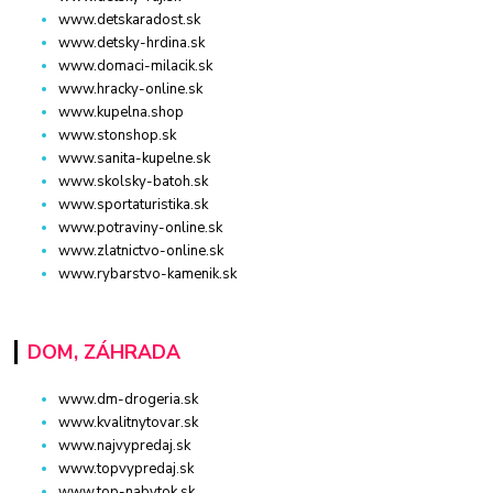
www.detskaradost.sk
www.detsky-hrdina.sk
www.domaci-milacik.sk
www.hracky-online.sk
www.kupelna.shop
www.stonshop.sk
www.sanita-kupelne.sk
www.skolsky-batoh.sk
www.sportaturistika.sk
www.potraviny-online.sk
www.zlatnictvo-online.sk
www.rybarstvo-kamenik.sk
DOM, ZÁHRADA
www.dm-drogeria.sk
www.kvalitnytovar.sk
www.najvypredaj.sk
www.topvypredaj.sk
www.top-nabytok.sk