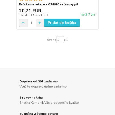
Brúska na reťaze - G74096 reťazový píl
20,71 EUR
do 3-7 dní
16,84 EUR
bez DPH
Pridať do košíka
strana
z 1
Doprava od 30€ zadarmo
Využite dopravu úplne zadarmo
8 rokov na trhu
Značka Kameník Vás presvedčí o kvalite
30 dní na vrátenie tovaru