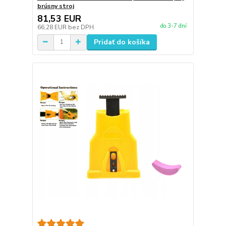
brúsny stroj
81,53 EUR
do 3-7 dní
66,28 EUR
bez DPH
Pridať do košíka