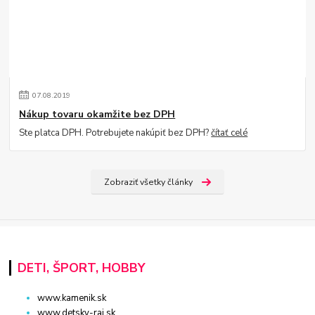
07
.
08
.
2019
Nákup tovaru okamžite bez DPH
Ste platca DPH. Potrebujete nakúpiť bez DPH?
čítať celé
Zobraziť všetky články
DETI, ŠPORT, HOBBY
www.kamenik.sk
www.detsky-raj.sk