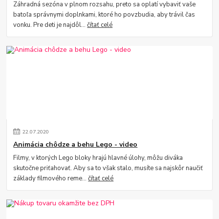
Záhradná sezóna v plnom rozsahu, preto sa oplatí vybaviť vaše
batoľa správnymi doplnkami, ktoré ho povzbudia, aby trávil čas
vonku. Pre deti je najdôl...
čítať celé
22
.
07
.
2020
Animácia chôdze a behu Lego - video
Filmy, v ktorých Lego bloky hrajú hlavné úlohy, môžu diváka
skutočne priťahovať. Aby sa to však stalo, musíte sa najskôr naučiť
základy filmového reme...
čítať celé