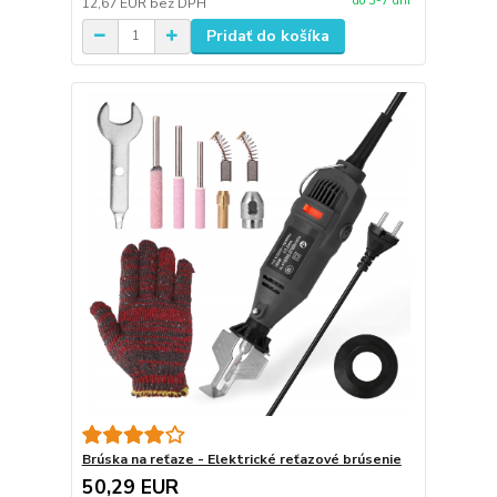
do 3-7 dní
12,67 EUR
bez DPH
Pridať do košíka
Brúska na reťaze - Elektrické reťazové brúsenie
50,29 EUR