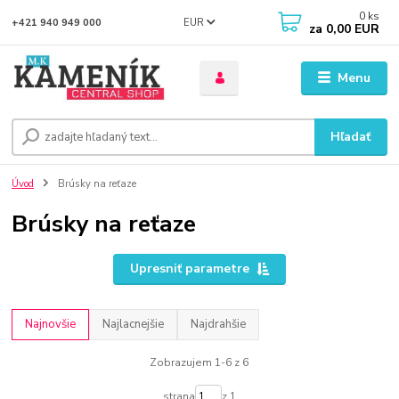
0
ks
EUR
+421 940 949 000
za
0,00 EUR
Menu
Hľadať
Úvod
Brúsky na reťaze
Brúsky na reťaze
Upresniť parametre
Najnovšie
Najlacnejšie
Najdrahšie
Zobrazujem 1-6 z 6
strana
z 1