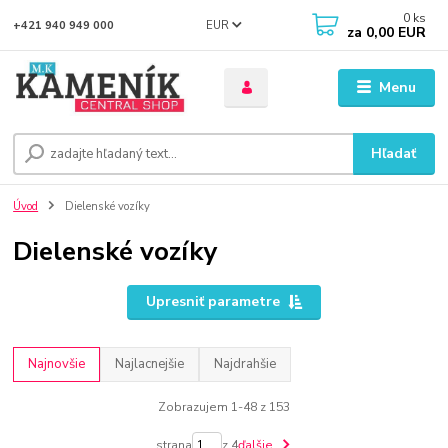
0
ks
EUR
+421 940 949 000
za
0,00 EUR
Menu
Hľadať
Úvod
Dielenské vozíky
Dielenské vozíky
Upresniť parametre
Najnovšie
Najlacnejšie
Najdrahšie
Zobrazujem 1-48 z 153
strana
z 4
ďalšie