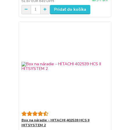
do 3-7 dní
51,87 EUR
bez DPH
Pridať do košíka
Box na náradie - HITACHI 402539 HCS II
HITSYSTEM 2