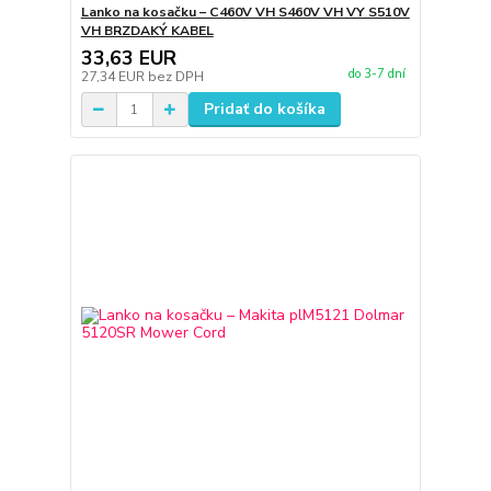
Lanko na kosačku – C460V VH S460V VH VY S510V
VH BRZDAKÝ KABEL
33,63 EUR
do 3-7 dní
27,34 EUR
bez DPH
Pridať do košíka