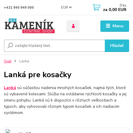
0
ks
EUR
+421 940 949 000
za
0,00 EUR
Menu
Hľadať
Úvod
Lanká
Lanká pre kosačky
Lanká
sú súčasťou riadenia mnohých kosačiek, najmä tých, ktoré
sú vybavené kolesami. Slúžia na ovládanie rýchlosti kosačky a jej
smeru pohybu. Lanká sú k dispozícii v rôznych veľkostiach a
typoch, aby vyhovovali rôznym typom kosačiek a ich riadiacim
systémom.