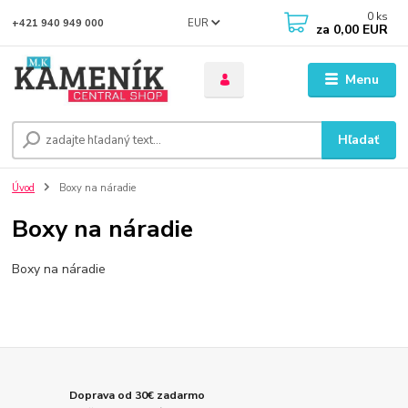
0
ks
EUR
+421 940 949 000
za
0,00 EUR
Menu
Hľadať
Úvod
Boxy na náradie
Boxy na náradie
Boxy na náradie
Doprava od 30€ zadarmo