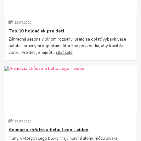
22
.
07
.
2020
Top 10 hojdačiek pre deti
Záhradná sezóna v plnom rozsahu, preto sa oplatí vybaviť vaše
batoľa správnymi doplnkami, ktoré ho povzbudia, aby trávil čas
vonku. Pre deti je najdôl...
čítať celé
22
.
07
.
2020
Animácia chôdze a behu Lego - video
Filmy, v ktorých Lego bloky hrajú hlavné úlohy, môžu diváka