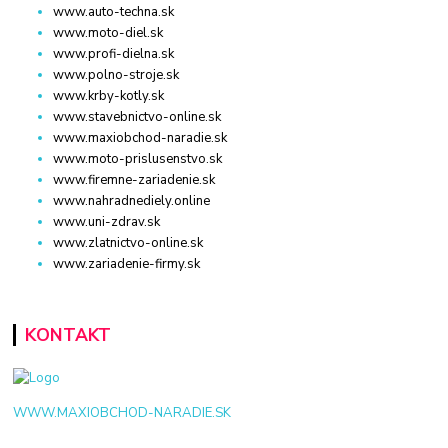
www.auto-techna.sk
www.moto-diel.sk
www.profi-dielna.sk
www.polno-stroje.sk
www.krby-kotly.sk
www.stavebnictvo-online.sk
www.maxiobchod-naradie.sk
www.moto-prislusenstvo.sk
www.firemne-zariadenie.sk
www.nahradnediely.online
www.uni-zdrav.sk
www.zlatnictvo-online.sk
www.zariadenie-firmy.sk
KONTAKT
WWW.MAXIOBCHOD-NARADIE.SK