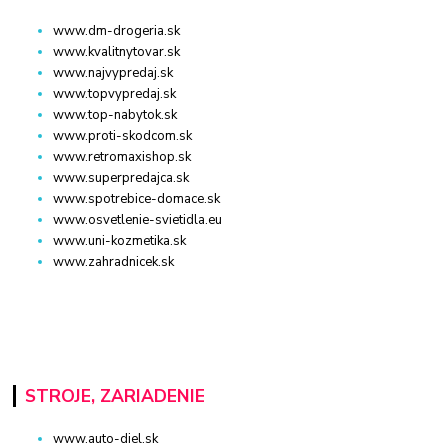
www.dm-drogeria.sk
www.kvalitnytovar.sk
www.najvypredaj.sk
www.topvypredaj.sk
www.top-nabytok.sk
www.proti-skodcom.sk
www.retromaxishop.sk
www.superpredajca.sk
www.spotrebice-domace.sk
www.osvetlenie-svietidla.eu
www.uni-kozmetika.sk
www.zahradnicek.sk
STROJE, ZARIADENIE
www.auto-diel.sk