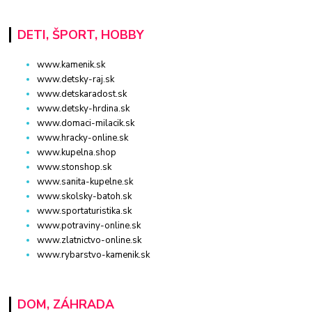
DETI, ŠPORT, HOBBY
www.kamenik.sk
www.detsky-raj.sk
www.detskaradost.sk
www.detsky-hrdina.sk
www.domaci-milacik.sk
www.hracky-online.sk
www.kupelna.shop
www.stonshop.sk
www.sanita-kupelne.sk
www.skolsky-batoh.sk
www.sportaturistika.sk
www.potraviny-online.sk
www.zlatnictvo-online.sk
www.rybarstvo-kamenik.sk
DOM, ZÁHRADA