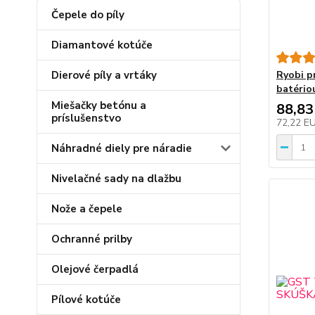
Čepele do píly
Diamantové kotúče
Dierové píly a vrtáky
Ryobi p
batério
Miešačky betónu a
88,83
príslušenstvo
72,22 E
Náhradné diely pre náradie
Nivelačné sady na dlažbu
Nože a čepele
Ochranné prilby
Olejové čerpadlá
Pílové kotúče