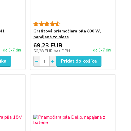
S41
Grafitová priamočiara píla 800 W,
napájaná zo siete
69,23 EUR
do 3-7 dní
do 3-7 dní
56,28 EUR
bez DPH
íka
Pridať do košíka