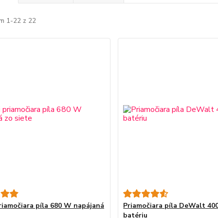
m 1-22 z 22
riamočiara píla 680 W napájaná
Priamočiara píla DeWalt 40
batériu