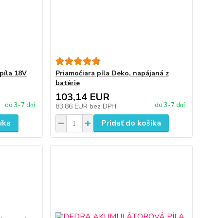
píla 18V
Priamočiara píla Deko, napájaná z
batérie
103,14 EUR
do 3-7 dní
do 3-7 dní
83,86 EUR
bez DPH
íka
Pridať do košíka