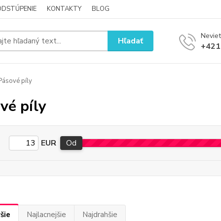
ODSTÚPENIE
KONTAKTY
BLOG
Neviet
Hľadať
+421
ásové píly
vé píly
EUR
Od
šie
Najlacnejšie
Najdrahšie