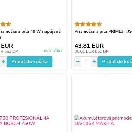
riamočiara píla 40 W napájaná
Priamočiara píla PRIME3 TJ
u
 EUR
43,81 EUR
do 3-7 dní
UR
bez DPH
35,61 EUR
bez DPH
Pridať do košíka
Pridať do koš