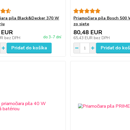
iara píla Black&Decker 370 W
Priamočiara píla Bosch 500
riu
zo siete
 EUR
80,48 EUR
do 3-7 dní
UR
bez DPH
65,43 EUR
bez DPH
Pridať do košíka
Pridať do koš