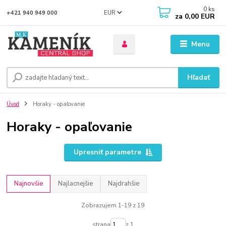
0
ks
EUR
+421 940 949 000
za
0,00 EUR
Menu
Hľadať
Úvod
Horaky - opaľovanie
Horaky - opaľovanie
Upresniť parametre
Najnovšie
Najlacnejšie
Najdrahšie
Zobrazujem 1-19 z 19
strana
z 1