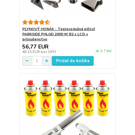
PLYNOVÝ HORÁK - Teplovzdušná pištoľ
PARKSIDE PHLGD 2000 W B2 s LCD +
príslušenstvo
56,77 EUR
do 3-7 dní
46,15 EUR
bez DPH
Pridať do košíka