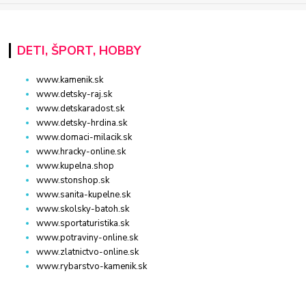
DETI, ŠPORT, HOBBY
www.kamenik.sk
www.detsky-raj.sk
www.detskaradost.sk
www.detsky-hrdina.sk
www.domaci-milacik.sk
www.hracky-online.sk
www.kupelna.shop
www.stonshop.sk
www.sanita-kupelne.sk
www.skolsky-batoh.sk
www.sportaturistika.sk
www.potraviny-online.sk
www.zlatnictvo-online.sk
www.rybarstvo-kamenik.sk