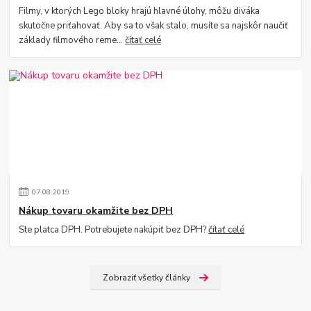
Filmy, v ktorých Lego bloky hrajú hlavné úlohy, môžu diváka
skutočne priťahovať. Aby sa to však stalo, musíte sa najskôr naučiť
základy filmového reme...
čítať celé
07
.
08
.
2019
Nákup tovaru okamžite bez DPH
Ste platca DPH. Potrebujete nakúpiť bez DPH?
čítať celé
Zobraziť všetky články