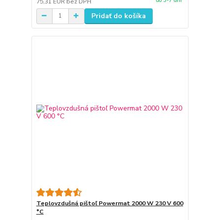
do 3-7 dní
75,31 EUR
bez DPH
Pridať do košíka
Teplovzdušná pištoľ Powermat 2000 W 230 V 600
°C