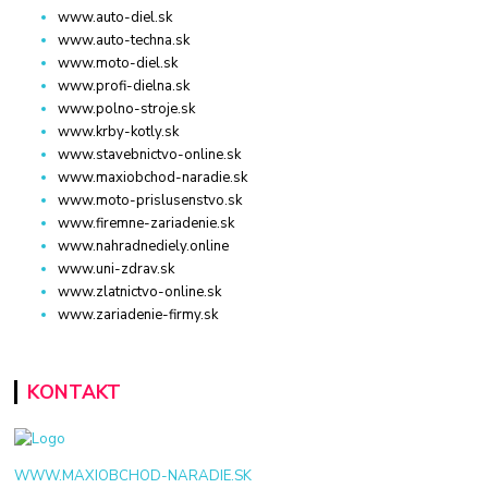
www.auto-diel.sk
www.auto-techna.sk
www.moto-diel.sk
www.profi-dielna.sk
www.polno-stroje.sk
www.krby-kotly.sk
www.stavebnictvo-online.sk
www.maxiobchod-naradie.sk
www.moto-prislusenstvo.sk
www.firemne-zariadenie.sk
www.nahradnediely.online
www.uni-zdrav.sk
www.zlatnictvo-online.sk
www.zariadenie-firmy.sk
KONTAKT
WWW.MAXIOBCHOD-NARADIE.SK