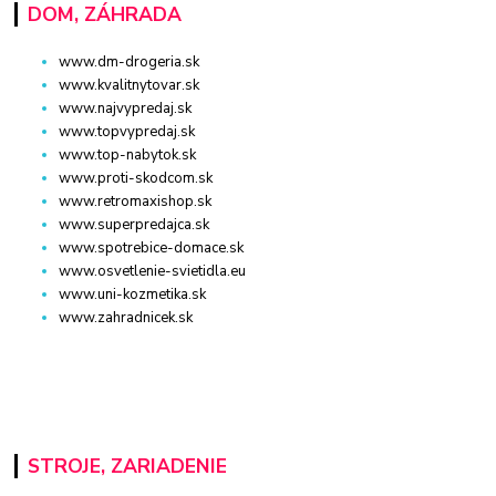
DOM, ZÁHRADA
www.dm-drogeria.sk
www.kvalitnytovar.sk
www.najvypredaj.sk
www.topvypredaj.sk
www.top-nabytok.sk
www.proti-skodcom.sk
www.retromaxishop.sk
www.superpredajca.sk
www.spotrebice-domace.sk
www.osvetlenie-svietidla.eu
www.uni-kozmetika.sk
www.zahradnicek.sk
STROJE, ZARIADENIE