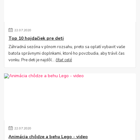
22
.
07
.
2020
Top 10 hojdačiek pre deti
Záhradná sezóna v plnom rozsahu, preto sa oplatí vybaviť vaše
batoľa správnymi doplnkami, ktoré ho povzbudia, aby trávil čas
vonku. Pre deti je najdôl...
čítať celé
22
.
07
.
2020
Animácia chôdze a behu Lego - video