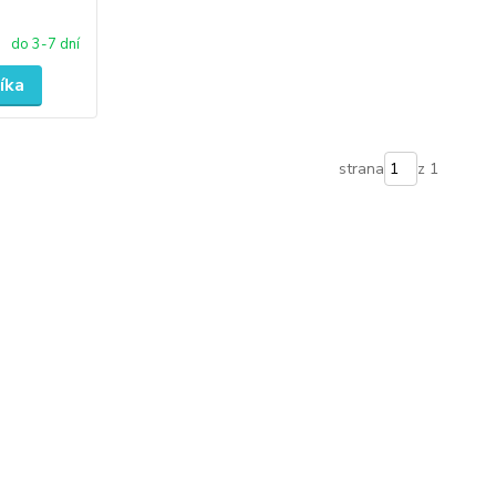
do 3-7 dní
íka
strana
z 1