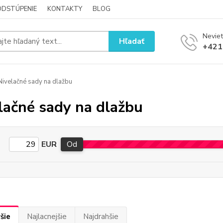
ODSTÚPENIE
KONTAKTY
BLOG
Neviet
Hľadať
+421
ivelačné sady na dlažbu
lačné sady na dlažbu
EUR
Od
šie
Najlacnejšie
Najdrahšie