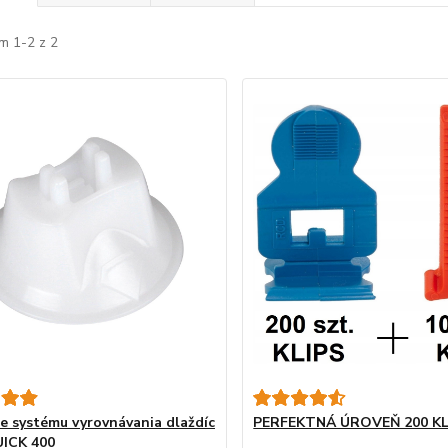
m 1-2 z 2
e systému vyrovnávania dlaždíc
PERFEKTNÁ ÚROVEŇ 200 KL
ICK 400