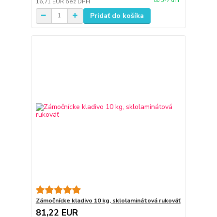
do 3-7 dní
16,71 EUR
bez DPH
Pridať do košíka
Zámočnícke kladivo 10 kg, sklolaminátová rukoväť
81,22 EUR