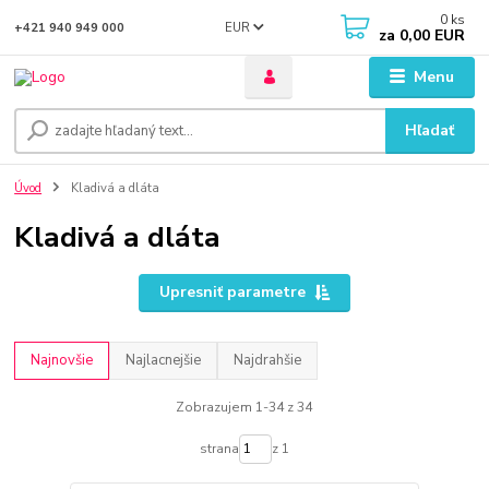
0
ks
EUR
+421 940 949 000
za
0,00 EUR
Menu
Hľadať
Úvod
Kladivá a dláta
Kladivá a dláta
Upresniť parametre
Najnovšie
Najlacnejšie
Najdrahšie
Zobrazujem 1-34 z 34
strana
z 1