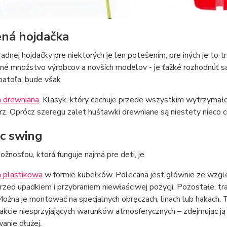
ná hojdačka
adnej hojdačky pre niektorých je len potešením, pre iných je to 
é množstvo výrobcov a novších modelov - je ťažké rozhodnúť sa
batoľa, bude však
 drewniana
. Klasyk, który cechuje przede wszystkim wytrzymał
z. Oprócz szeregu zalet huśtawki drewniane są niestety nieco c
ic swing
žnosťou, ktorá funguje najmä pre deti, je
 plastikowa
w formie kubełków. Polecana jest głównie ze względ
rzed upadkiem i przybraniem niewłaściwej pozycji. Pozostałe, tr
Można je montować na specjalnych obręczach, linach lub hakach.
rakcie niesprzyjających warunków atmosferycznych – zdejmując j
anie dłużej.