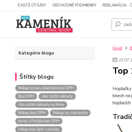
ČASTÉ OTÁZKY
OBCHODNÉ PODMIENKY
REKLAMÁCIA - 
Úvod
Kategórie blogu
22
.
07
.
Top 
Štítky blogu
Nákup tovaru okamžite bez DPH
Hojdačky 
hriech ne
Bez DPH
Ako znížiť náklady
hojdacích 
Ako znížiť náklady na firmu
Nákup bez DPH
Nákup zo zahraničia
Tradi
tovar z Poľska bez DPH
nakup bez dph v polsku