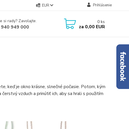
Prihlásenie
EUR
e si rady? Zavolajte.
0
ks
za
0,00 EUR
 940 949 000
lete, keď je okno krásne, slnečné počasie. Potom, kým
čerstvý vzduch a prinútiť ich, aby sa hrali s použitím