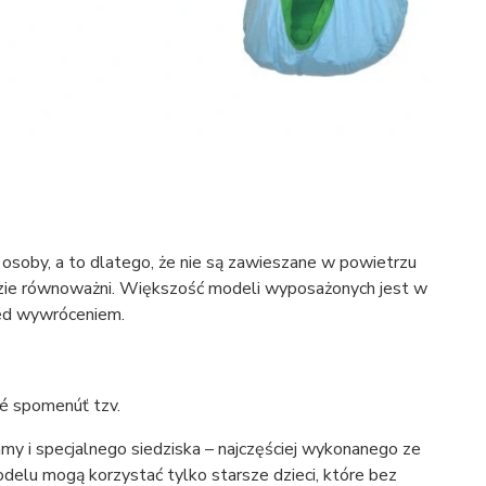
e osoby, a to dlatego, że nie są zawieszane w powietrzu
asadzie równoważni. Większość modeli wyposażonych jest w
zed wywróceniem.
né spomenúť tzv.
ramy i specjalnego siedziska – najczęściej wykonanego ze
delu mogą korzystać tylko starsze dzieci, które bez