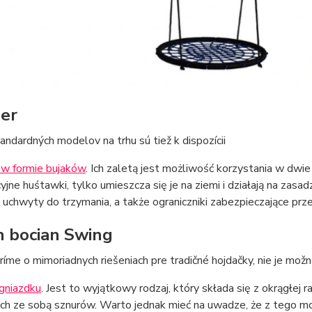
er
ndardných modelov na trhu sú tiež k dispozícii
 w formie bujaków
. Ich zaletą jest możliwość korzystania w dwi
cyjne huśtawki, tylko umieszcza się je na ziemi i działają na z
 uchwyty do trzymania, a także ograniczniki zabezpieczające pr
n bocian Swing
íme o mimoriadnych riešeniach pre tradičné hojdačky, nie je mož
 gniazdku
. Jest to wyjątkowy rodzaj, który składa się z okrągłej 
ch ze sobą sznurów. Warto jednak mieć na uwadze, że z tego mo