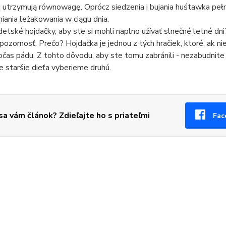
utrzymują równowagę. Oprócz siedzenia i bujania huśtawka pełn
iania leżakowania w ciągu dnia.
etské hojdačky, aby ste si mohli naplno užívať slnečné letné d
pozornosť. Prečo? Hojdačka je jednou z tých hračiek, ktoré, ak n
očas pádu. Z tohto dôvodu, aby ste tomu zabránili - nezabudnite
re staršie dieťa vyberieme druhú.
 sa vám článok? Zdieľajte ho s priateľmi
Fac