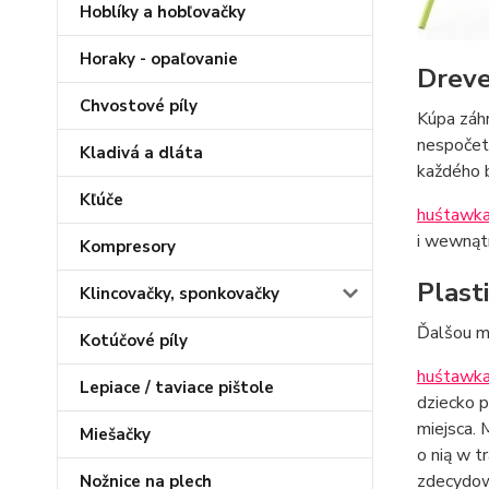
Hoblíky a hobľovačky
Horaky - opaľovanie
Dreve
Chvostové píly
Kúpa záhr
nespočetn
Kladivá a dláta
každého 
Kľúče
huśtawka
i wewnątr
Kompresory
Plast
Klincovačky, sponkovačky
Ďalšou mo
Kotúčové píly
huśtawka
Lepiace / taviace pištole
dziecko p
miejsca. 
Miešačky
o nią w t
zdecydow
Nožnice na plech