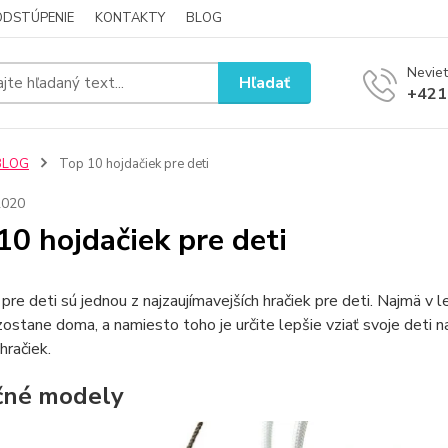
ODSTÚPENIE
KONTAKTY
BLOG
Neviet
Hľadať
+421
BLOG
Top 10 hojdačiek pre deti
2020
10 hojdačiek pre deti
pre deti sú jednou z najzaujímavejších hračiek pre deti. Najmä v 
zostane doma, a namiesto toho je určite lepšie vziať svoje deti na 
hračiek.
čné modely