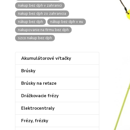
nakup bez dph v zahranici
nakup bez dph zo zahranicia
nákup bez dph
nákup bez dph v eu
nakupovanie na firmu bez dph
szco nakup bez dph
Akumulátorové vŕtačky
Brúsky
Brúsky na reťaze
Drážkovacie frézy
Elektrocentraly
Frézy, frézky