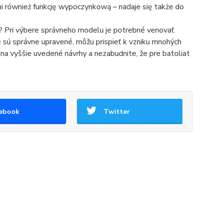
i również funkcję wypoczynkową – nadaje się także do
ni? Pri výbere správneho modelu je potrebné venovať
ie sú správne upravené, môžu prispieť k vzniku mnohých
 na vyššie uvedené návrhy a nezabudnite, že pre batoliat
ebook
Twitter