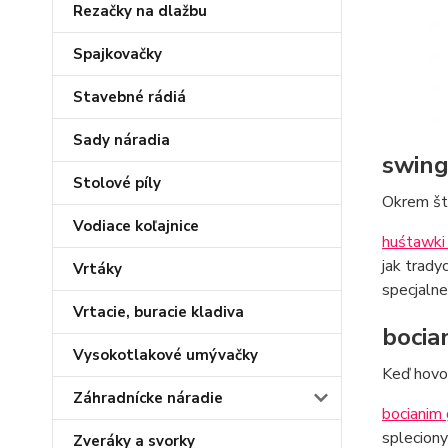
Rezačky na dlažbu
Spajkovačky
Stavebné rádiá
Sady náradia
swing
Stolové píly
Okrem šta
Vodiace koľajnice
huśtawki
jak trady
Vrtáky
specjalne
Vrtacie, buracie kladiva
bocia
Vysokotlakové umývačky
Keď hovor
Záhradnícke náradie
bocianim
spleciony
Zveráky a svorky