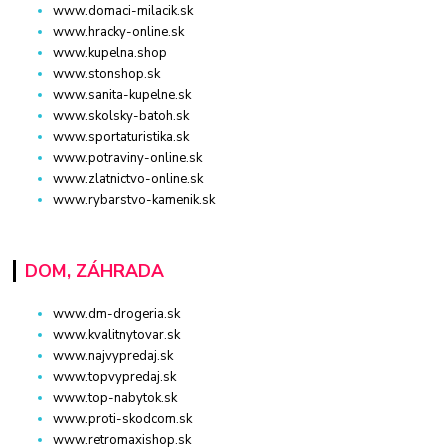
www.domaci-milacik.sk
www.hracky-online.sk
www.kupelna.shop
www.stonshop.sk
www.sanita-kupelne.sk
www.skolsky-batoh.sk
www.sportaturistika.sk
www.potraviny-online.sk
www.zlatnictvo-online.sk
www.rybarstvo-kamenik.sk
DOM, ZÁHRADA
www.dm-drogeria.sk
www.kvalitnytovar.sk
www.najvypredaj.sk
www.topvypredaj.sk
www.top-nabytok.sk
www.proti-skodcom.sk
www.retromaxishop.sk