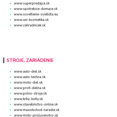
www.superpredajca.sk
www.spotrebice-domace.sk
www.osvetlenie-svietidla.eu
www.uni-kozmetika.sk
www.zahradnicek.sk
STROJE, ZARIADENIE
www.auto-diel.sk
www.auto-techna.sk
www.moto-diel.sk
www.profi-dielna.sk
www.polno-stroje.sk
www.krby-kotly.sk
www.stavebnictvo-online.sk
www.maxiobchod-naradie.sk
www.moto-prislusenstvo.sk