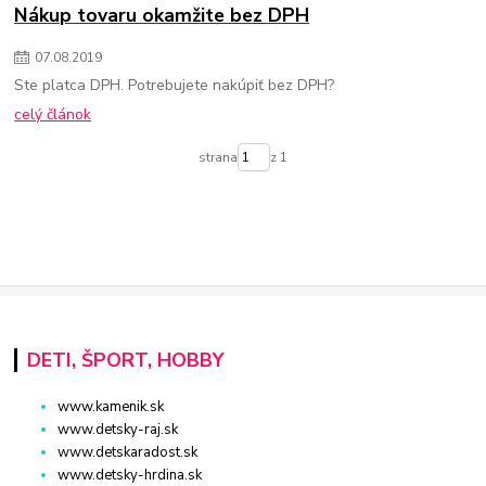
Nákup tovaru okamžite bez DPH
07
.
08
.
2019
Ste platca DPH. Potrebujete nakúpiť bez DPH?
celý článok
strana
z 1
DETI, ŠPORT, HOBBY
www.kamenik.sk
www.detsky-raj.sk
www.detskaradost.sk
www.detsky-hrdina.sk