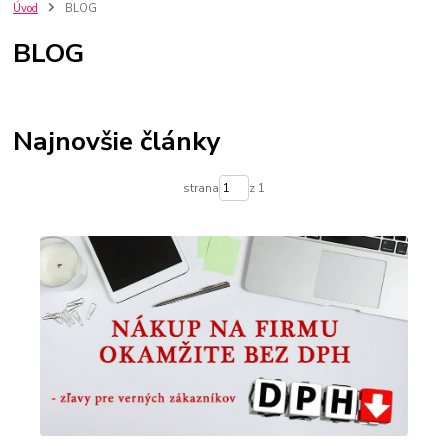
szco nakup bez dph
Úvod
BLOG
BLOG
Najnovšie články
strana
z 1