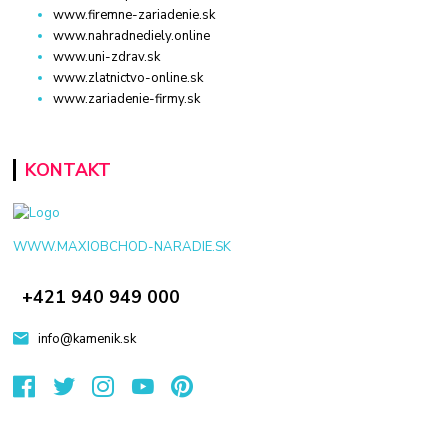
www.firemne-zariadenie.sk
www.nahradnediely.online
www.uni-zdrav.sk
www.zlatnictvo-online.sk
www.zariadenie-firmy.sk
KONTAKT
WWW.MAXIOBCHOD-NARADIE.SK
+421 940 949 000
info@kamenik.sk