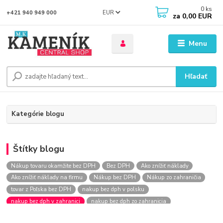
0
ks
EUR
+421 940 949 000
za
0,00 EUR
Menu
Hľadať
Kategórie blogu
Štítky blogu
Nákup tovaru okamžite bez DPH
Bez DPH
Ako znížiť náklady
Ako znížiť náklady na firmu
Nákup bez DPH
Nákup zo zahraničia
tovar z Poľska bez DPH
nakup bez dph v polsku
nakup bez dph v zahranici
nakup bez dph zo zahranicia
nákup bez dph
nákup bez dph v eu
nakupovanie na firmu bez dph