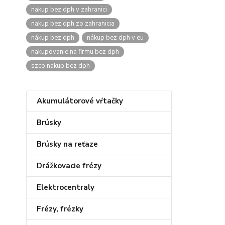
nakup bez dph v zahranici
nakup bez dph zo zahranicia
nákup bez dph
nákup bez dph v eu
nakupovanie na firmu bez dph
szco nakup bez dph
Akumulátorové vŕtačky
Brúsky
Brúsky na reťaze
Drážkovacie frézy
Elektrocentraly
Frézy, frézky