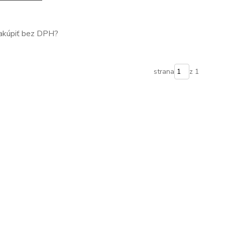
nakúpiť bez DPH?
strana
z 1