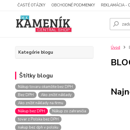
ČASTÉ OTÁZKY
OBCHODNÉ PODMIENKY
REKLAMÁCIA - 
Úvod
Kategórie blogu
BLO
Štítky blogu
Nákup tovaru okamžite bez DPH
Najn
Bez DPH
Ako znížiť náklady
Ako znížiť náklady na firmu
Nákup bez DPH
Nákup zo zahraničia
tovar z Poľska bez DPH
nakup bez dph v polsku