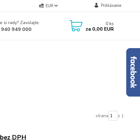
Prihlásenie
EUR
e si rady? Zavolajte.
0
ks
za
0,00 EUR
 940 949 000
strana
z 1
 bez DPH