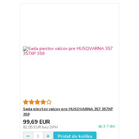
Sada piestov valcov pre HUSQVARNA 357 357XP
359
99,69 EUR
do 3-7 dní
81,05 EUR
bez DPH
Pridať do košíka