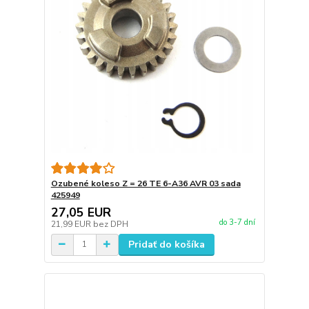
Ozubené koleso Z = 26 TE 6-A36 AVR 03 sada
425949
27,05 EUR
do 3-7 dní
21,99 EUR
bez DPH
Pridať do košíka