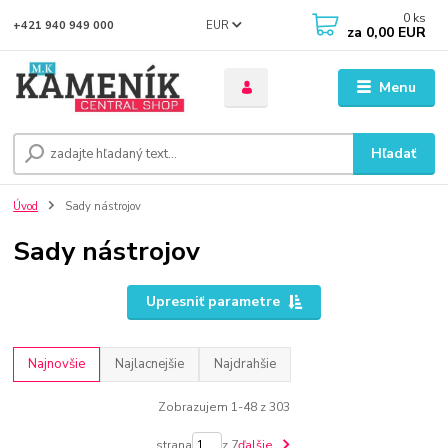
0
ks
EUR
+421 940 949 000
za
0,00 EUR
Menu
Hľadať
Úvod
Sady nástrojov
Sady nástrojov
Upresniť parametre
Najnovšie
Najlacnejšie
Najdrahšie
Zobrazujem 1-48 z 303
strana
z 7
ďalšie