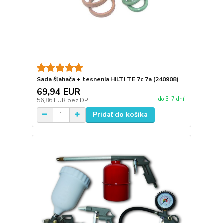
Sada šľahača + tesnenia HILTI TE 7c 7a (240908)
69,94 EUR
do 3-7 dní
56,86 EUR
bez DPH
Pridať do košíka