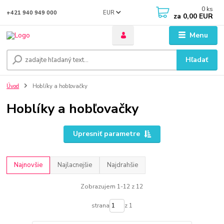
0
ks
EUR
+421 940 949 000
za
0,00 EUR
Menu
Hľadať
Úvod
Hoblíky a hobľovačky
Hoblíky a hobľovačky
Upresniť parametre
Najnovšie
Najlacnejšie
Najdrahšie
Zobrazujem 1-12 z 12
strana
z 1