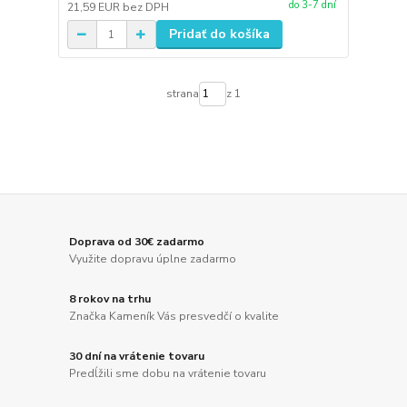
do 3-7 dní
21,59 EUR
bez DPH
Pridať do košíka
strana
z 1
Doprava od 30€ zadarmo
Využite dopravu úplne zadarmo
8 rokov na trhu
Značka Kameník Vás presvedčí o kvalite
30 dní na vrátenie tovaru
Predĺžili sme dobu na vrátenie tovaru