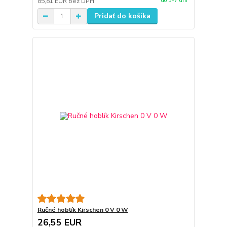
do 3-7 dní
85,81 EUR
bez DPH
Pridať do košíka
Ručné hoblík Kirschen 0 V 0 W
26,55 EUR