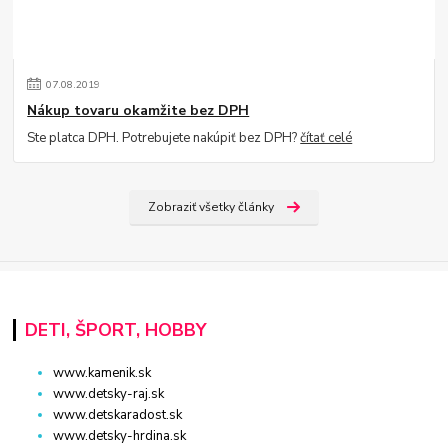
07
.
08
.
2019
Nákup tovaru okamžite bez DPH
Ste platca DPH. Potrebujete nakúpiť bez DPH?
čítať celé
Zobraziť všetky články
DETI, ŠPORT, HOBBY
www.kamenik.sk
www.detsky-raj.sk
www.detskaradost.sk
www.detsky-hrdina.sk