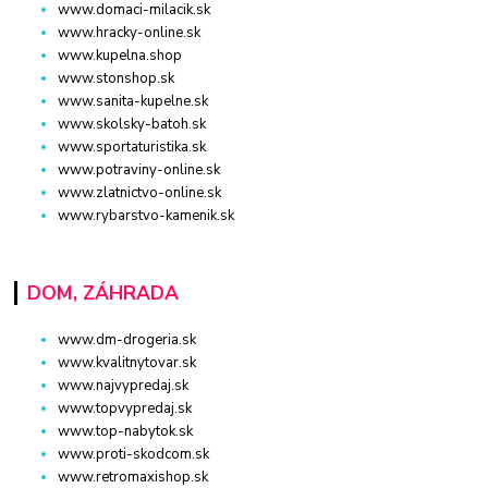
www.domaci-milacik.sk
www.hracky-online.sk
www.kupelna.shop
www.stonshop.sk
www.sanita-kupelne.sk
www.skolsky-batoh.sk
www.sportaturistika.sk
www.potraviny-online.sk
www.zlatnictvo-online.sk
www.rybarstvo-kamenik.sk
DOM, ZÁHRADA
www.dm-drogeria.sk
www.kvalitnytovar.sk
www.najvypredaj.sk
www.topvypredaj.sk
www.top-nabytok.sk
www.proti-skodcom.sk
www.retromaxishop.sk