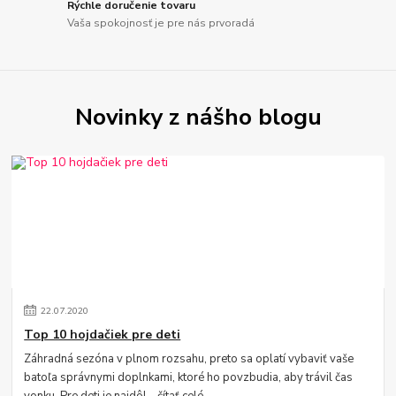
Rýchle doručenie tovaru
Vaša spokojnosť je pre nás prvoradá
Novinky z nášho blogu
22
.
07
.
2020
Top 10 hojdačiek pre deti
Záhradná sezóna v plnom rozsahu, preto sa oplatí vybaviť vaše
batoľa správnymi doplnkami, ktoré ho povzbudia, aby trávil čas
vonku. Pre deti je najdôl...
čítať celé