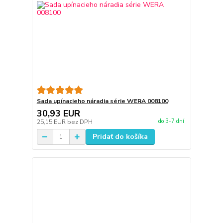
Sada upínacieho náradia série WERA 008100
30,93 EUR
do 3-7 dní
25,15 EUR
bez DPH
Pridať do košíka