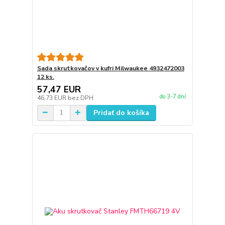
Sada skrutkovačov v kufri Milwaukee 4932472003
12 ks.
57,47 EUR
do 3-7 dní
46,73 EUR
bez DPH
Pridať do košíka