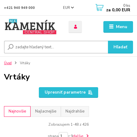
0
ks
EUR
+421 940 949 000
za
0,00 EUR
Menu
Hľadať
Úvod
Vrtáky
Vrtáky
Upresniť parametre
Najnovšie
Najlacnejšie
Najdrahšie
Zobrazujem 1-48 z 426
strana
z 9
ďalšie