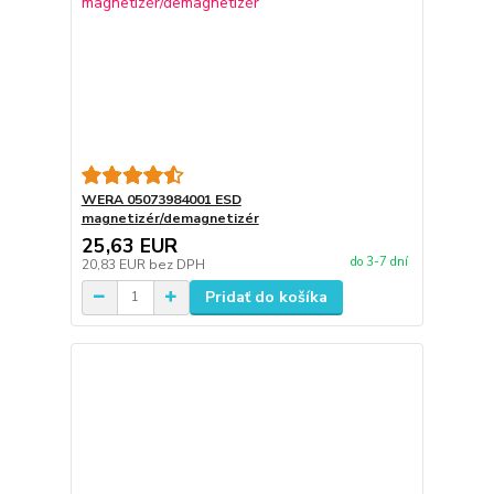
WERA 05073984001 ESD
magnetizér/demagnetizér
25,63 EUR
do 3-7 dní
20,83 EUR
bez DPH
Pridať do košíka