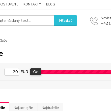
ODSTÚPENIE
KONTAKTY
BLOG
Neviet
Hľadať
+421
ľúče
e
EUR
Od
šie
Najlacnejšie
Najdrahšie