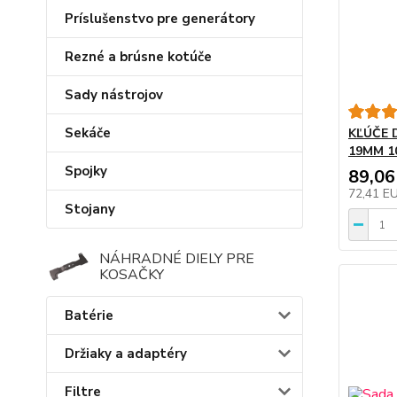
Príslušenstvo pre generátory
Rezné a brúsne kotúče
Sady nástrojov
Sekáče
KĽÚČE 
19MM 1
Spojky
89,06
72,41 E
Stojany
NÁHRADNÉ DIELY PRE
KOSAČKY
Batérie
Držiaky a adaptéry
Filtre