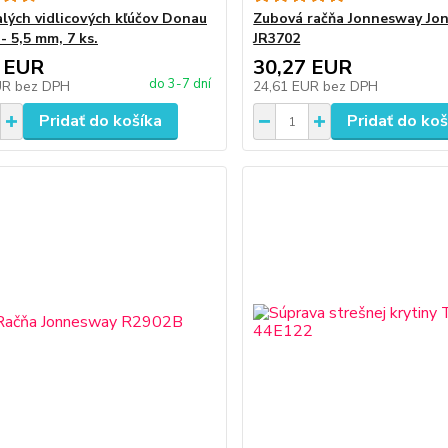
lých vidlicových kľúčov Donau
Zubová račňa Jonnesway Jo
 - 5,5 mm, 7 ks.
JR3702
 EUR
30,27 EUR
do 3-7 dní
UR
bez DPH
24,61 EUR
bez DPH
Pridať do košíka
Pridať do koš