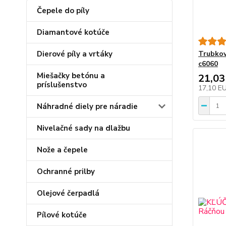
Čepele do píly
Diamantové kotúče
Dierové píly a vrtáky
Trubkov
c6060
Miešačky betónu a
21,03
príslušenstvo
17,10 E
Náhradné diely pre náradie
Nivelačné sady na dlažbu
Nože a čepele
Ochranné prilby
Olejové čerpadlá
Pílové kotúče