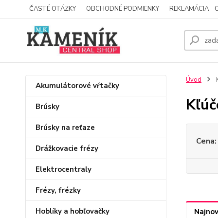
ČASTÉ OTÁZKY
OBCHODNÉ PODMIENKY
REKLAMÁCIA - 
Úvod
K
Akumulátorové vŕtačky
Kľúč
Brúsky
Brúsky na reťaze
Cena:
Drážkovacie frézy
Elektrocentraly
Frézy, frézky
Hoblíky a hobľovačky
Najnov