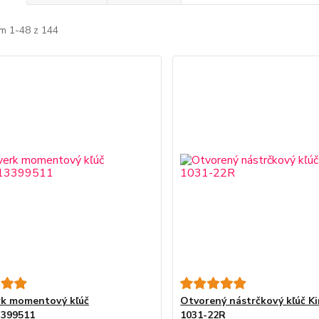
m 1-48 z 144
rk momentový kľúč
Otvorený nástrčkový kľúč K
3399511
1031-22R