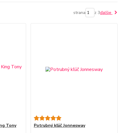
strana
z 3
ďalšie
ing Tony
Potrubný kľúč Jonnesway