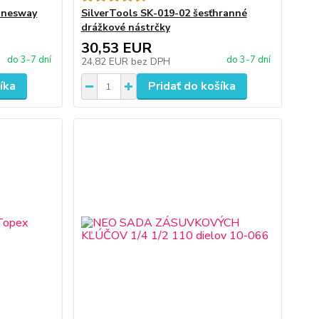
nnesway
SilverTools SK-019-02 šesťhranné
drážkové nástrčky
30,53 EUR
do 3-7 dní
do 3-7 dní
24,82 EUR
bez DPH
íka
Pridať do košíka