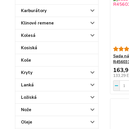
Karburátory
Klinové remene
Kolesá
Kosiská
Sada ná
Koše
R45603
163,
Kryty
133,29 
Lanká
Ložiská
Nože
Oleje