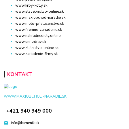
www.krby-kotly.sk
www.stavebnictvo-online.sk
www.maxiobchod-naradie.sk
www.moto-prislusenstvo.sk
www.firemne-zariadenie.sk
www.nahradnediely.online
www.uni-zdrav.sk
www.zlatnictvo-online.sk
www.zariadenie-firmy.sk
KONTAKT
WWW.MAXIOBCHOD-NARADIE.SK
+421 940 949 000
info@kamenik.sk