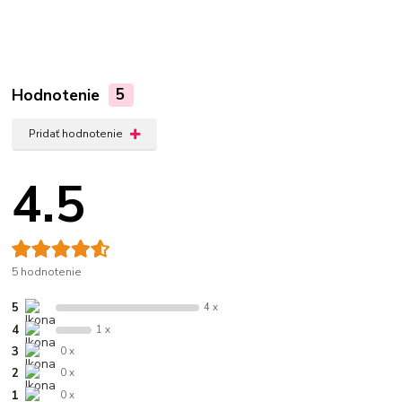
Hodnotenie
5
Pridať hodnotenie
4.5
5 hodnotenie
5
4 x
4
1 x
3
0 x
2
0 x
1
0 x