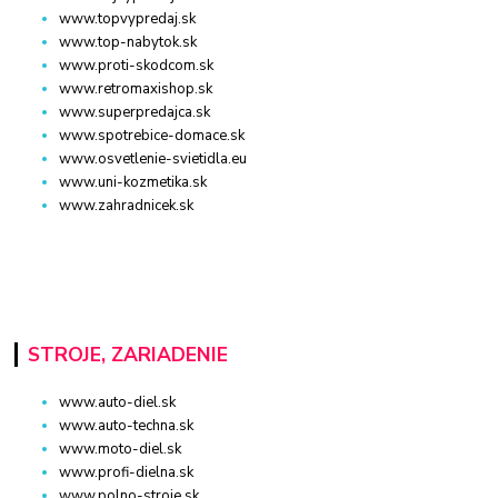
www.topvypredaj.sk
www.top-nabytok.sk
www.proti-skodcom.sk
www.retromaxishop.sk
www.superpredajca.sk
www.spotrebice-domace.sk
www.osvetlenie-svietidla.eu
www.uni-kozmetika.sk
www.zahradnicek.sk
STROJE, ZARIADENIE
www.auto-diel.sk
www.auto-techna.sk
www.moto-diel.sk
www.profi-dielna.sk
www.polno-stroje.sk