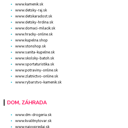
www.kamenik.sk
www.detsky-raj.sk
www.detskaradost.sk
www.detsky-hrdina.sk
www.domaci-milacik.sk
www.hracky-online.sk
www.kupelna.shop
www.stonshop.sk
www.sanita-kupelne.sk
www.skolsky-batoh.sk
www.sportaturistika.sk
www.potraviny-online.sk
www.zlatnictvo-online.sk
www.rybarstvo-kamenik.sk
DOM, ZÁHRADA
www.dm-drogeria.sk
www.kvalitnytovar.sk
www.najvypredaj.sk