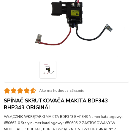
Ako ma hodnotia zákazníci
SPÍNAČ SKRUTKOVAČA MAKITA BDF343
BHP343 ORIGINÁL
WŁĄCZNIK WKRĘTARKI MAKITA BDF343 BHP343 Numer katalogowy :
650662-0 Stary numer katalogowy : 650605-2 ZASTOSOWANY W
MODELACH : BDF343 , BHP343 WŁĄCZNIK NOWY ORYGINALNY Z