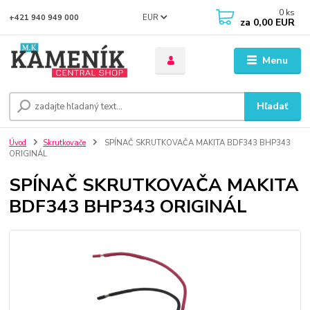
0
ks
EUR
+421 940 949 000
za
0,00 EUR
Menu
Hľadať
Úvod
Skrutkovače
SPÍNAČ SKRUTKOVAČA MAKITA BDF343 BHP343
ORIGINÁL
SPÍNAČ SKRUTKOVAČA MAKITA
BDF343 BHP343 ORIGINÁL