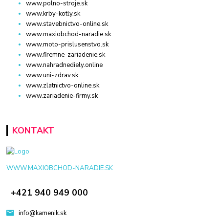
www.polno-stroje.sk
www.krby-kotly.sk
www.stavebnictvo-online.sk
www.maxiobchod-naradie.sk
www.moto-prislusenstvo.sk
www.firemne-zariadenie.sk
www.nahradnediely.online
www.uni-zdrav.sk
www.zlatnictvo-online.sk
www.zariadenie-firmy.sk
KONTAKT
WWW.MAXIOBCHOD-NARADIE.SK
+421 940 949 000
info@kamenik.sk