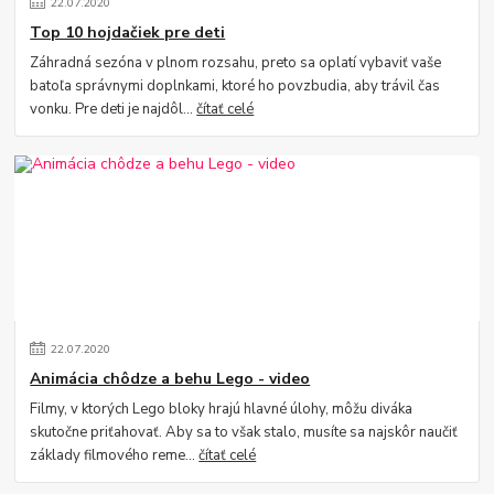
22
.
07
.
2020
Top 10 hojdačiek pre deti
Záhradná sezóna v plnom rozsahu, preto sa oplatí vybaviť vaše
batoľa správnymi doplnkami, ktoré ho povzbudia, aby trávil čas
vonku. Pre deti je najdôl...
čítať celé
22
.
07
.
2020
Animácia chôdze a behu Lego - video
Filmy, v ktorých Lego bloky hrajú hlavné úlohy, môžu diváka
skutočne priťahovať. Aby sa to však stalo, musíte sa najskôr naučiť
základy filmového reme...
čítať celé