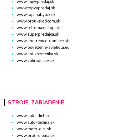
www.najvypredaj.sk
www.topvypredaj.sk
www.top-nabytok.sk
www.proti-skodcom.sk
www.retromaxishop.sk
www.superpredajca.sk
www.spotrebice-domace.sk
www.osvetlenie-svietidla.eu
www.uni-kozmetika.sk
www.zahradnicek.sk
STROJE, ZARIADENIE
www.auto-diel.sk
www.auto-techna.sk
www.moto-diel.sk
www.profi-dielna.sk