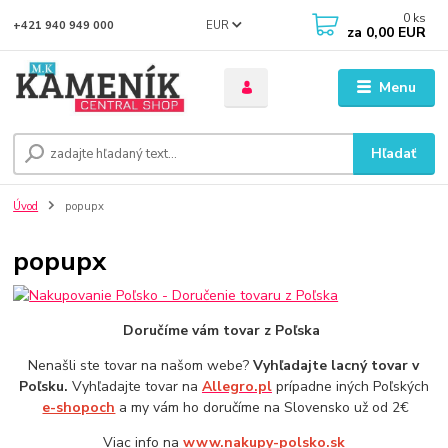
0
ks
EUR
+421 940 949 000
za
0,00 EUR
Menu
Hľadať
Úvod
popupx
popupx
Doručíme vám tovar z Poľska
Nenašli ste tovar na našom webe?
Vyhľadajte lacný tovar v
Poľsku.
Vyhľadajte tovar na
Allegro.pl
prípadne iných Poľských
e-shopoch
a my vám ho doručíme na Slovensko už od 2€
Viac info na
www.nakupy-polsko.sk