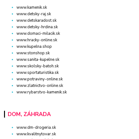
www.kamenik.sk
www.detsky-raj.sk
www.detskaradost.sk
www.detsky-hrdina.sk
www.domaci-milacik.sk
www.hracky-online.sk
www.kupelna.shop
www.stonshop.sk
www.sanita-kupelne.sk
www.skolsky-batoh.sk
www.sportaturistika.sk
www.potraviny-online.sk
www.zlatnictvo-online.sk
www.rybarstvo-kamenik.sk
DOM, ZÁHRADA
www.dm-drogeria.sk
www.kvalitnytovar.sk