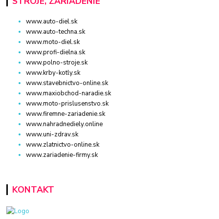
STROJE, ZARIADENIE
www.auto-diel.sk
www.auto-techna.sk
www.moto-diel.sk
www.profi-dielna.sk
www.polno-stroje.sk
www.krby-kotly.sk
www.stavebnictvo-online.sk
www.maxiobchod-naradie.sk
www.moto-prislusenstvo.sk
www.firemne-zariadenie.sk
www.nahradnediely.online
www.uni-zdrav.sk
www.zlatnictvo-online.sk
www.zariadenie-firmy.sk
KONTAKT