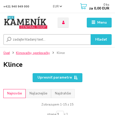
0
ks
EUR
+421 940 949 000
za
0,00 EUR
Menu
Hľadať
Úvod
Klincovačky, sponkovačky
Klince
Klince
Upresniť parametre
Najnovšie
Najlacnejšie
Najdrahšie
Zobrazujem 1-15 z 15
strana
z 1