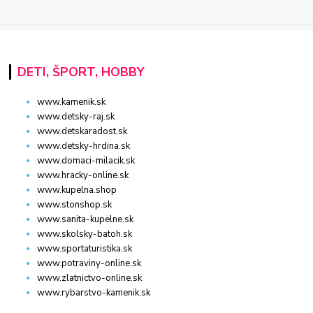
DETI, ŠPORT, HOBBY
www.kamenik.sk
www.detsky-raj.sk
www.detskaradost.sk
www.detsky-hrdina.sk
www.domaci-milacik.sk
www.hracky-online.sk
www.kupelna.shop
www.stonshop.sk
www.sanita-kupelne.sk
www.skolsky-batoh.sk
www.sportaturistika.sk
www.potraviny-online.sk
www.zlatnictvo-online.sk
www.rybarstvo-kamenik.sk