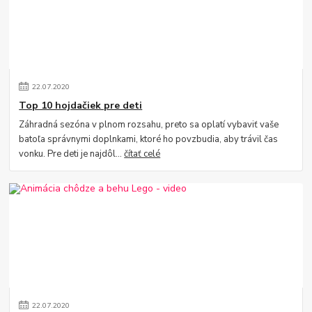
22
.
07
.
2020
Top 10 hojdačiek pre deti
Záhradná sezóna v plnom rozsahu, preto sa oplatí vybaviť vaše
batoľa správnymi doplnkami, ktoré ho povzbudia, aby trávil čas
vonku. Pre deti je najdôl...
čítať celé
22
.
07
.
2020