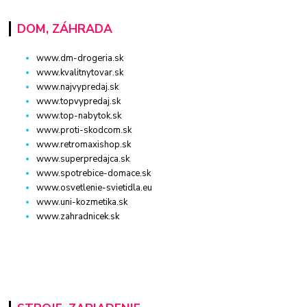
DOM, ZÁHRADA
www.dm-drogeria.sk
www.kvalitnytovar.sk
www.najvypredaj.sk
www.topvypredaj.sk
www.top-nabytok.sk
www.proti-skodcom.sk
www.retromaxishop.sk
www.superpredajca.sk
www.spotrebice-domace.sk
www.osvetlenie-svietidla.eu
www.uni-kozmetika.sk
www.zahradnicek.sk