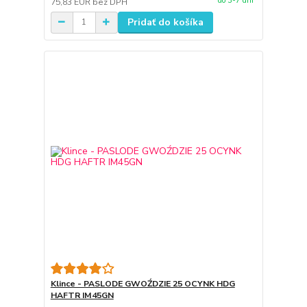
do 3-7 dní
75,83 EUR
bez DPH
Pridať do košíka
Klince - PASLODE GWOŹDZIE 25 OCYNK HDG
HAFTR IM45GN