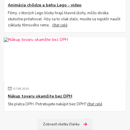
Animácia chôdze a behu Lego - video
Filmy, v ktorých Lego bloky hrajú hlavné úlohy, môžu diváka
skutočne priťahovať. Aby sa to však stalo, musíte sa najskôr naučiť
základy filmového reme...
čítať celé
07
.
08
.
2019
Nákup tovaru okamžite bez DPH
Ste platca DPH. Potrebujete nakúpiť bez DPH?
čítať celé
Zobraziť všetky články