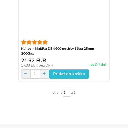
Klince - Makita DBN600 nechty 16ga 25mm
2000ks.
21,32 EUR
do 3-7 dní
17,33 EUR
bez DPH
Pridať do košíka
strana
z 1