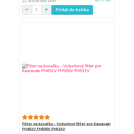
do 3-7 dní
11,76 EUR
bez DPH
Pridať do košíka
Filter na kosačku - Vzduchový filter pre Kawasaki
FH451V FH500V FH531V