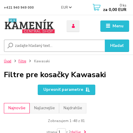
0
ks
EUR
+421 940 949 000
za
0,00 EUR
Menu
Hľadať
Úvod
Filtre
Kawasaki
Filtre pre kosačky Kawasaki
Upresniť parametre
Najnovšie
Najlacnejšie
Najdrahšie
Zobrazujem 1-48 z 81
strana
z 2
ďalšie