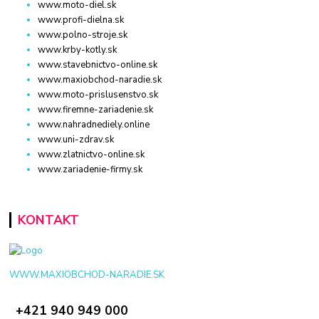
www.moto-diel.sk
www.profi-dielna.sk
www.polno-stroje.sk
www.krby-kotly.sk
www.stavebnictvo-online.sk
www.maxiobchod-naradie.sk
www.moto-prislusenstvo.sk
www.firemne-zariadenie.sk
www.nahradnediely.online
www.uni-zdrav.sk
www.zlatnictvo-online.sk
www.zariadenie-firmy.sk
KONTAKT
WWW.MAXIOBCHOD-NARADIE.SK
+421 940 949 000