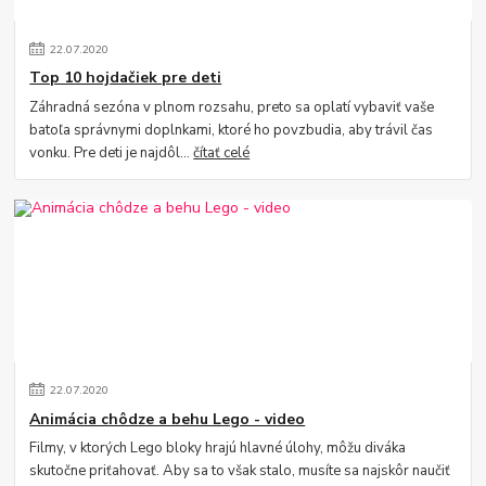
22
.
07
.
2020
Top 10 hojdačiek pre deti
Záhradná sezóna v plnom rozsahu, preto sa oplatí vybaviť vaše
batoľa správnymi doplnkami, ktoré ho povzbudia, aby trávil čas
vonku. Pre deti je najdôl...
čítať celé
22
.
07
.
2020
Animácia chôdze a behu Lego - video
Filmy, v ktorých Lego bloky hrajú hlavné úlohy, môžu diváka
skutočne priťahovať. Aby sa to však stalo, musíte sa najskôr naučiť