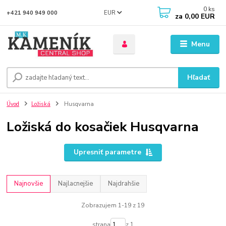
0
ks
EUR
+421 940 949 000
za
0,00 EUR
Menu
Hľadať
Úvod
Ložiská
Husqvarna
Ložiská do kosačiek Husqvarna
Upresniť parametre
Najnovšie
Najlacnejšie
Najdrahšie
Zobrazujem 1-19 z 19
strana
z 1