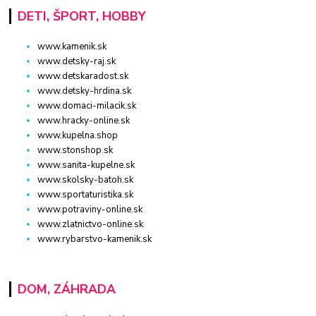
DETI, ŠPORT, HOBBY
www.kamenik.sk
www.detsky-raj.sk
www.detskaradost.sk
www.detsky-hrdina.sk
www.domaci-milacik.sk
www.hracky-online.sk
www.kupelna.shop
www.stonshop.sk
www.sanita-kupelne.sk
www.skolsky-batoh.sk
www.sportaturistika.sk
www.potraviny-online.sk
www.zlatnictvo-online.sk
www.rybarstvo-kamenik.sk
DOM, ZÁHRADA