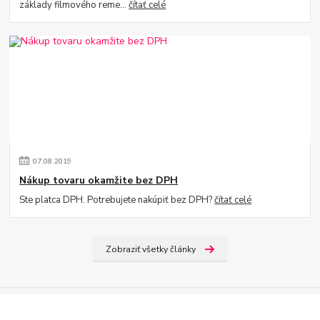
základy filmového reme...
čítať celé
07
.
08
.
2019
Nákup tovaru okamžite bez DPH
Ste platca DPH. Potrebujete nakúpiť bez DPH?
čítať celé
Zobraziť všetky články