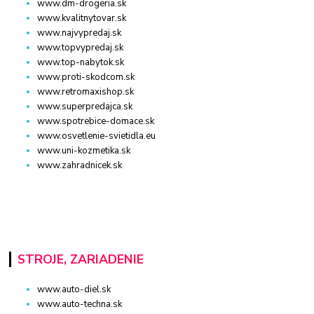
www.dm-drogeria.sk
www.kvalitnytovar.sk
www.najvypredaj.sk
www.topvypredaj.sk
www.top-nabytok.sk
www.proti-skodcom.sk
www.retromaxishop.sk
www.superpredajca.sk
www.spotrebice-domace.sk
www.osvetlenie-svietidla.eu
www.uni-kozmetika.sk
www.zahradnicek.sk
STROJE, ZARIADENIE
www.auto-diel.sk
www.auto-techna.sk