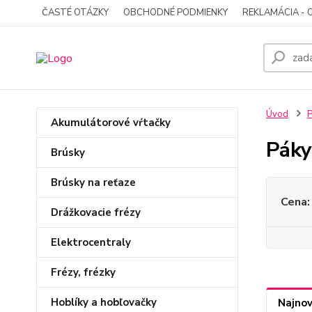
ČASTÉ OTÁZKY
OBCHODNÉ PODMIENKY
REKLAMÁCIA - 
Úvod
P
Akumulátorové vŕtačky
Páky
Brúsky
Brúsky na reťaze
Cena:
Drážkovacie frézy
Elektrocentraly
Frézy, frézky
Hoblíky a hobľovačky
Najnov