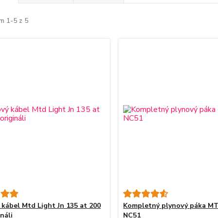
m 1-5 z 5
 kábel Mtd Light Jn 135 at 200
Kompletný plynový páka M
ináli
NC51