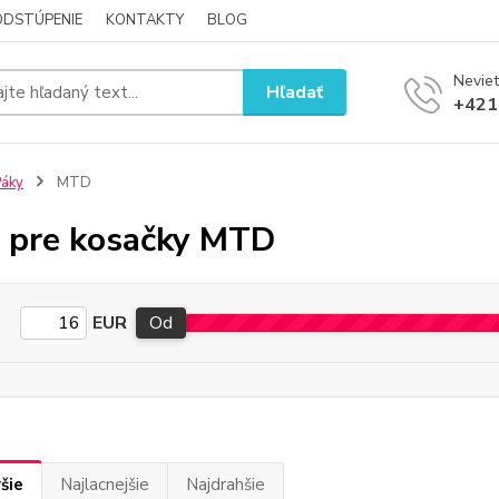
ODSTÚPENIE
KONTAKTY
BLOG
Neviet
Hľadať
+421
áky
MTD
 pre kosačky MTD
EUR
Od
šie
Najlacnejšie
Najdrahšie