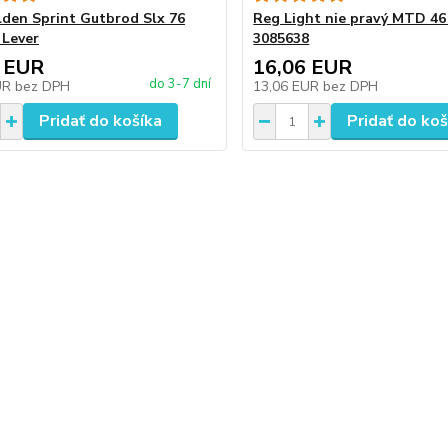
den Sprint Gutbrod Slx 76
Reg Light nie pravý MTD 46
 Lever
3085638
 EUR
16,06 EUR
do 3-7 dní
UR
bez DPH
13,06 EUR
bez DPH
Pridať do košíka
Pridať do koš