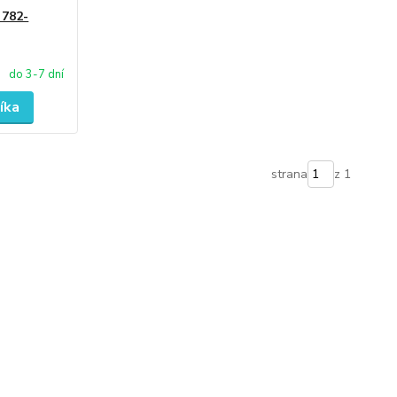
 782-
do 3-7 dní
íka
strana
z 1