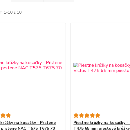
m 1-10 z 10
 krúžky na kosačky - Prstene
Piestne krúžky na kosačky -
 prstene NAC T575 T675 70
T475 65 mm piestové krúžky