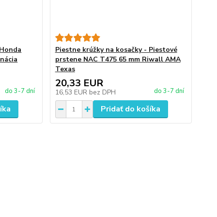
- Honda
Piestne krúžky na kosačky - Piestové
nácia
prstene NAC T475 65 mm Riwall AMA
Texas
20,33 EUR
do 3-7 dní
do 3-7 dní
16,53 EUR
bez DPH
íka
Pridať do košíka