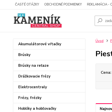
ČASTÉ OTÁZKY
OBCHODNÉ PODMIENKY
REKLAMÁCIA - 
Úvod
P
Akumulátorové vŕtačky
Pies
Brúsky
Brúsky na reťaze
Cena:
Drážkovacie frézy
Elektrocentraly
Frézy, frézky
Hoblíky a hobľovačky
Najnov