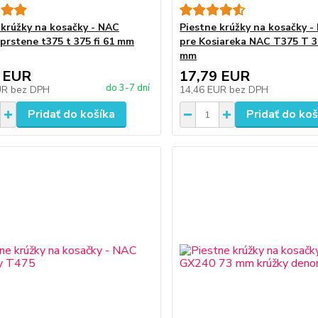
 krúžky na kosačky - NAC
Piestne krúžky na kosačky -
 prstene t375 t 375 fi 61 mm
pre Kosiareka NAC T375 T 3
mm
 EUR
17,79 EUR
do 3-7 dní
UR
bez DPH
14,46 EUR
bez DPH
Pridať do košíka
Pridať do koš