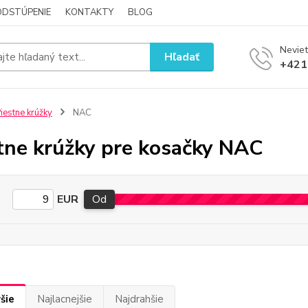
ODSTÚPENIE
KONTAKTY
BLOG
Neviet
Hľadať
+421
iestne krúžky
NAC
tne krúžky pre kosačky NAC
EUR
Od
šie
Najlacnejšie
Najdrahšie