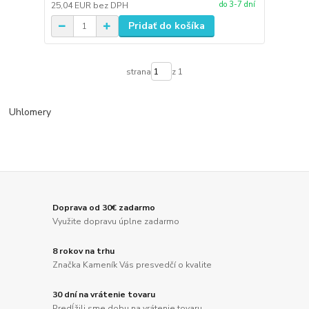
do 3-7 dní
25,04 EUR
bez DPH
Pridať do košíka
strana
z 1
Uhlomery
Doprava od 30€ zadarmo
Využite dopravu úplne zadarmo
8 rokov na trhu
Značka Kameník Vás presvedčí o kvalite
30 dní na vrátenie tovaru
Predĺžili sme dobu na vrátenie tovaru