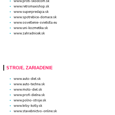
www.proti-skodcom.sk
www.retromaxishop.sk
www.superpredajca.sk
www.spotrebice-domace.sk
www.osvetlenie-svietidla.eu
www.uni-kozmetika.sk
www.zahradnicek.sk
STROJE, ZARIADENIE
www.auto-diel.sk
www.auto-techna.sk
www.moto-diel.sk
www.profi-dielna.sk
www.polno-stroje.sk
www.krby-kotly.sk
www.stavebnictvo-online.sk