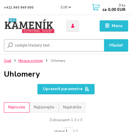
0
ks
EUR
+421 940 949 000
za
0,00 EUR
Menu
Hľadať
Úvod
Meracie prístroje
Uhlomery
Uhlomery
Upresniť parametre
Najnovšie
Najlacnejšie
Najdrahšie
Zobrazujem 1-3 z 3
strana
z 1