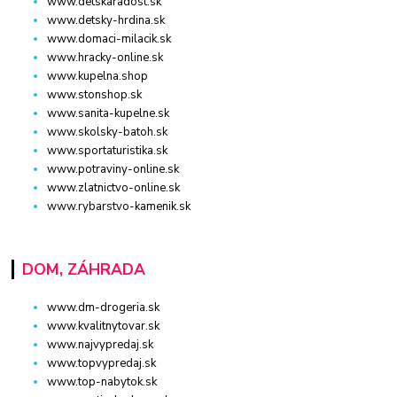
www.detskaradost.sk
www.detsky-hrdina.sk
www.domaci-milacik.sk
www.hracky-online.sk
www.kupelna.shop
www.stonshop.sk
www.sanita-kupelne.sk
www.skolsky-batoh.sk
www.sportaturistika.sk
www.potraviny-online.sk
www.zlatnictvo-online.sk
www.rybarstvo-kamenik.sk
DOM, ZÁHRADA
www.dm-drogeria.sk
www.kvalitnytovar.sk
www.najvypredaj.sk
www.topvypredaj.sk
www.top-nabytok.sk