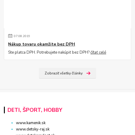
07
.
08
.
2019
Nákup tovaru okamžite bez DPH
Ste platca DPH. Potrebujete nakúpiť bez DPH?
čítať celé
Zobraziť všetky články
DETI, ŠPORT, HOBBY
www.kamenik.sk
www.detsky-raj.sk