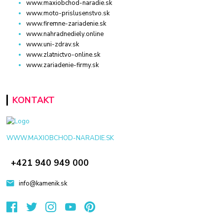
www.maxiobchod-naradie.sk
www.moto-prislusenstvo.sk
www.firemne-zariadenie.sk
www.nahradnediely.online
www.uni-zdrav.sk
www.zlatnictvo-online.sk
www.zariadenie-firmy.sk
KONTAKT
WWW.MAXIOBCHOD-NARADIE.SK
+421 940 949 000
info@kamenik.sk