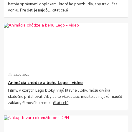
batoľa správnymi doplnkami, ktoré ho povzbudia, aby trávil čas
vonku. Pre deti je najdôl...
čítať celé
22
.
07
.
2020
Animácia chôdze a behu Lego - video
Filmy, v ktorých Lego bloky hrajú hlavné úlohy, môžu diváka
skutočne priťahovať. Aby sa to však stalo, musíte sa najskôr naučiť
základy filmového reme...
čítať celé