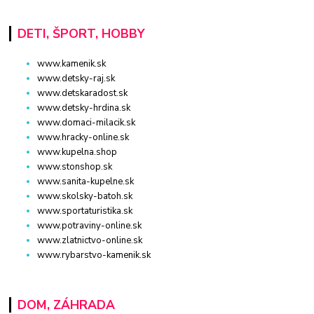
DETI, ŠPORT, HOBBY
www.kamenik.sk
www.detsky-raj.sk
www.detskaradost.sk
www.detsky-hrdina.sk
www.domaci-milacik.sk
www.hracky-online.sk
www.kupelna.shop
www.stonshop.sk
www.sanita-kupelne.sk
www.skolsky-batoh.sk
www.sportaturistika.sk
www.potraviny-online.sk
www.zlatnictvo-online.sk
www.rybarstvo-kamenik.sk
DOM, ZÁHRADA