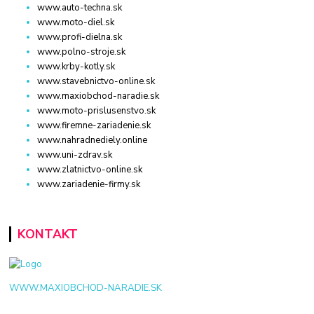
www.auto-techna.sk
www.moto-diel.sk
www.profi-dielna.sk
www.polno-stroje.sk
www.krby-kotly.sk
www.stavebnictvo-online.sk
www.maxiobchod-naradie.sk
www.moto-prislusenstvo.sk
www.firemne-zariadenie.sk
www.nahradnediely.online
www.uni-zdrav.sk
www.zlatnictvo-online.sk
www.zariadenie-firmy.sk
KONTAKT
WWW.MAXIOBCHOD-NARADIE.SK