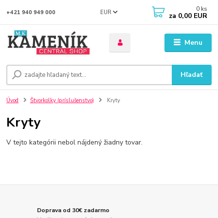
0
ks
EUR
+421 940 949 000
za
0,00 EUR
Menu
Hľadať
Úvod
Štvorkolky (príslušenstvo)
Kryty
Kryty
V tejto kategórii nebol nájdený žiadny tovar.
Doprava od 30€ zadarmo