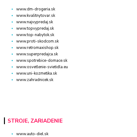
www.dm-drogeria.sk
www.kvalitnytovar.sk
www.najvypredaj.sk
www.topvypredaj.sk
www.top-nabytok.sk
www.proti-skodcom.sk
www.retromaxishop.sk
www.superpredajca.sk
www.spotrebice-domace.sk
www.osvetlenie-svietidla.eu
www.uni-kozmetika.sk
www.zahradnicek.sk
STROJE, ZARIADENIE
www.auto-diel.sk