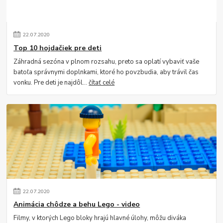
22
.
07
.
2020
Top 10 hojdačiek pre deti
Záhradná sezóna v plnom rozsahu, preto sa oplatí vybaviť vaše
batoľa správnymi doplnkami, ktoré ho povzbudia, aby trávil čas
vonku. Pre deti je najdôl...
čítať celé
22
.
07
.
2020
Animácia chôdze a behu Lego - video
Filmy, v ktorých Lego bloky hrajú hlavné úlohy, môžu diváka