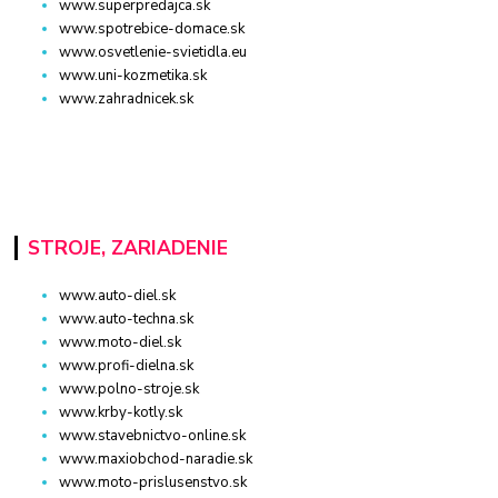
www.superpredajca.sk
www.spotrebice-domace.sk
www.osvetlenie-svietidla.eu
www.uni-kozmetika.sk
www.zahradnicek.sk
STROJE, ZARIADENIE
www.auto-diel.sk
www.auto-techna.sk
www.moto-diel.sk
www.profi-dielna.sk
www.polno-stroje.sk
www.krby-kotly.sk
www.stavebnictvo-online.sk
www.maxiobchod-naradie.sk
www.moto-prislusenstvo.sk