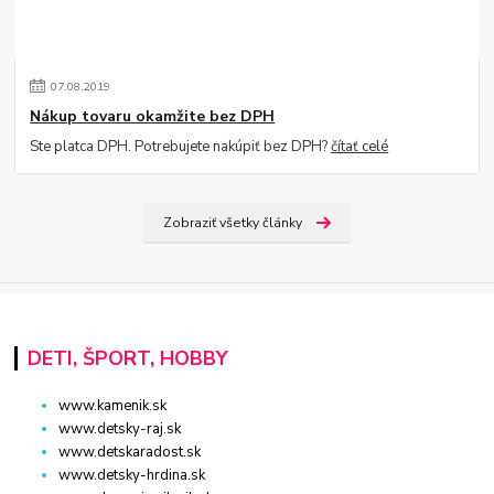
07
.
08
.
2019
Nákup tovaru okamžite bez DPH
Ste platca DPH. Potrebujete nakúpiť bez DPH?
čítať celé
Zobraziť všetky články
DETI, ŠPORT, HOBBY
www.kamenik.sk
www.detsky-raj.sk
www.detskaradost.sk
www.detsky-hrdina.sk