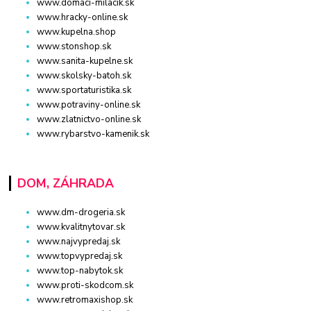
www.domaci-milacik.sk
www.hracky-online.sk
www.kupelna.shop
www.stonshop.sk
www.sanita-kupelne.sk
www.skolsky-batoh.sk
www.sportaturistika.sk
www.potraviny-online.sk
www.zlatnictvo-online.sk
www.rybarstvo-kamenik.sk
DOM, ZÁHRADA
www.dm-drogeria.sk
www.kvalitnytovar.sk
www.najvypredaj.sk
www.topvypredaj.sk
www.top-nabytok.sk
www.proti-skodcom.sk
www.retromaxishop.sk