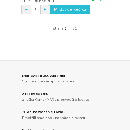
do 3-7 dní
21,25 EUR
bez DPH
Pridať do košíka
strana
z 1
Doprava od 30€ zadarmo
Využite dopravu úplne zadarmo
8 rokov na trhu
Značka Kameník Vás presvedčí o kvalite
30 dní na vrátenie tovaru
Predĺžili sme dobu na vrátenie tovaru