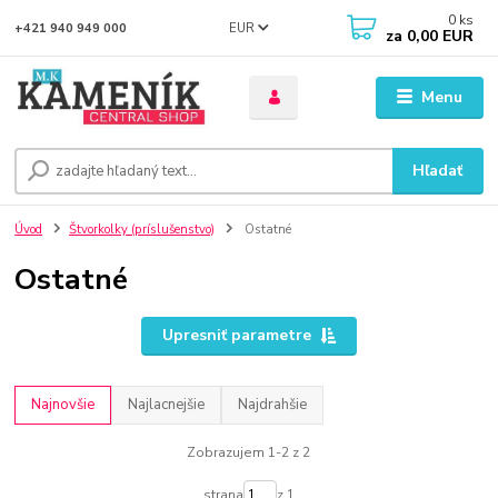
0
ks
EUR
+421 940 949 000
za
0,00 EUR
Menu
Hľadať
Úvod
Štvorkolky (príslušenstvo)
Ostatné
Ostatné
Upresniť parametre
Najnovšie
Najlacnejšie
Najdrahšie
Zobrazujem 1-2 z 2
strana
z 1