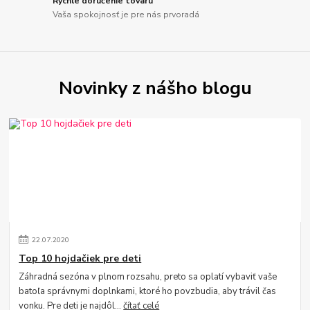
Rýchle doručenie tovaru
Vaša spokojnosť je pre nás prvoradá
Novinky z nášho blogu
22
.
07
.
2020
Top 10 hojdačiek pre deti
Záhradná sezóna v plnom rozsahu, preto sa oplatí vybaviť vaše
batoľa správnymi doplnkami, ktoré ho povzbudia, aby trávil čas
vonku. Pre deti je najdôl...
čítať celé