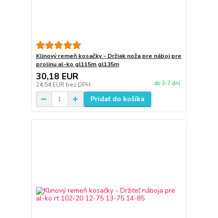
Klinový remeň kosačky - Držiak noža pre náboj pre
prolinu al-ko gl115m gl135m
30,18 EUR
do 3-7 dní
24,54 EUR
bez DPH
Pridať do košíka