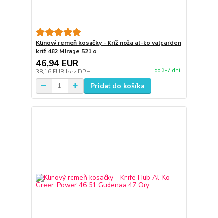
Klinový remeň kosačky - Kríž noža al-ko valgarden
kríž 482 Mirage 521 o
46,94 EUR
do 3-7 dní
38,16 EUR
bez DPH
Pridať do košíka