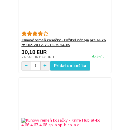
Klinový remeň kosačky - Držiteľ náboja pre al-ko
rt 102-20 12-75 13-75 14-85
30,18 EUR
do 3-7 dní
24,54 EUR
bez DPH
Pridať do košíka