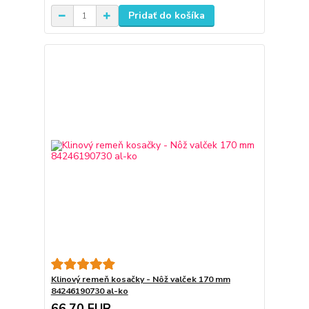
Pridať do košíka
Klinový remeň kosačky - Nôž valček 170 mm
84246190730 al-ko
66,70 EUR