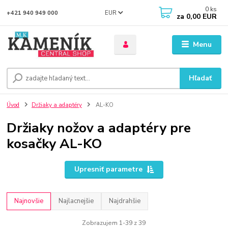
0
ks
EUR
+421 940 949 000
za
0,00 EUR
Menu
Hľadať
Úvod
Držiaky a adaptéry
AL-KO
Držiaky nožov a adaptéry pre
kosačky AL-KO
Upresniť parametre
Najnovšie
Najlacnejšie
Najdrahšie
Zobrazujem 1-39 z 39