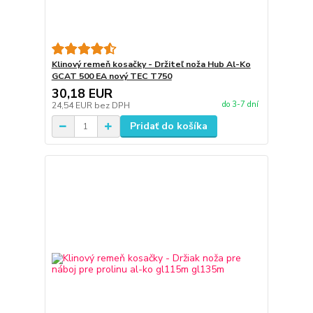
Klinový remeň kosačky - Držiteľ noža Hub Al-Ko
GCAT 500 EA nový TEC T750
30,18 EUR
do 3-7 dní
24,54 EUR
bez DPH
Pridať do košíka