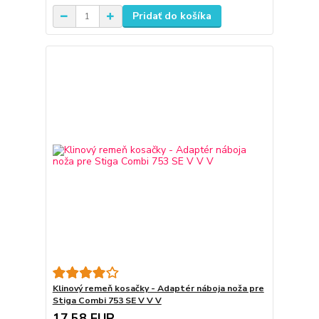
Pridať do košíka
Klinový remeň kosačky - Adaptér náboja noža pre
Stiga Combi 753 SE V V V
17,58 EUR