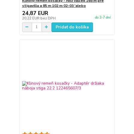
Klinový remeň kosačky - Nôž valček 168 m pre
stigavilla a 85 m 102 m 02-03 'alebo
24,87 EUR
do 3-7 dní
20,22 EUR
bez DPH
Pridať do košíka