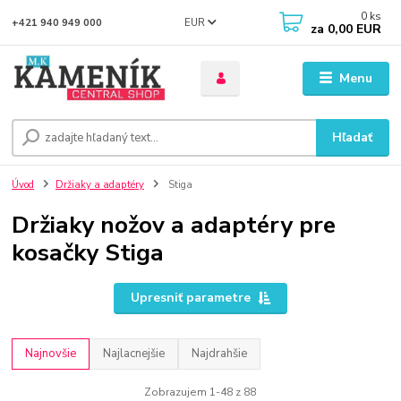
0
ks
EUR
+421 940 949 000
za
0,00 EUR
Menu
Hľadať
Úvod
Držiaky a adaptéry
Stiga
Držiaky nožov a adaptéry pre
kosačky Stiga
Upresniť parametre
Najnovšie
Najlacnejšie
Najdrahšie
Zobrazujem 1-48 z 88