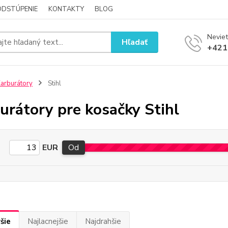
ODSTÚPENIE
KONTAKTY
BLOG
Neviet
Hľadať
+421
arburátory
Stihl
urátory pre kosačky Stihl
EUR
Od
šie
Najlacnejšie
Najdrahšie