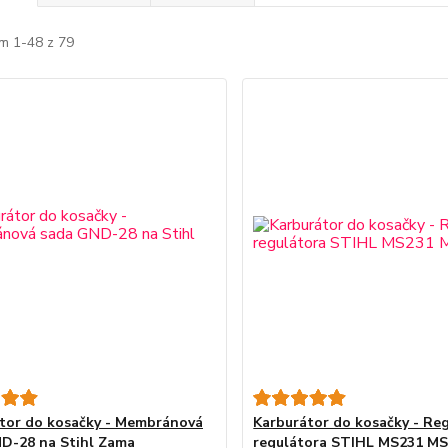
m 1-48 z 79
tor do kosačky - Membránová
Karburátor do kosačky - Re
D-28 na Stihl Zama
regulátora STIHL MS231 M