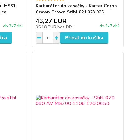
hl HS81
Karburátor do kosačky - Karter Corps
ice
Crown Crown Stihl 021 023 025
43,27 EUR
do 3-7 dní
do 3-7 dní
35,18 EUR
bez DPH
íka
Pridať do košíka