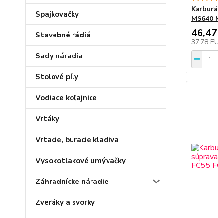
Karburá
Spajkovačky
MS640 
46,47
Stavebné rádiá
37,78 E
Sady náradia
Stolové píly
Vodiace koľajnice
Vrtáky
Vrtacie, buracie kladiva
Vysokotlakové umývačky
Záhradnícke náradie
Zveráky a svorky