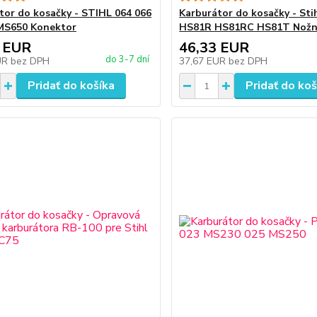
tor do kosačky - STIHL 064 066
Karburátor do kosačky - Sti
MS650 Konektor
HS81R HS81RC HS81T Nožn
 EUR
46,33 EUR
do 3-7 dní
UR
bez DPH
37,67 EUR
bez DPH
Pridať do košíka
Pridať do koš