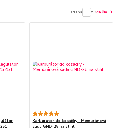
strana
z 2
ďalšie
gulátor
Karburátor do kosačky - Membránová
S251
sada GND-28 na stihl