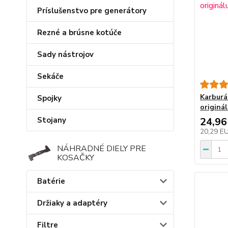
Príslušenstvo pre generátory
Rezné a brúsne kotúče
Sady nástrojov
Sekáče
Karburá
Spojky
originá
Stojany
24,96
20,29 E
NÁHRADNÉ DIELY PRE
KOSAČKY
Batérie
Držiaky a adaptéry
Filtre