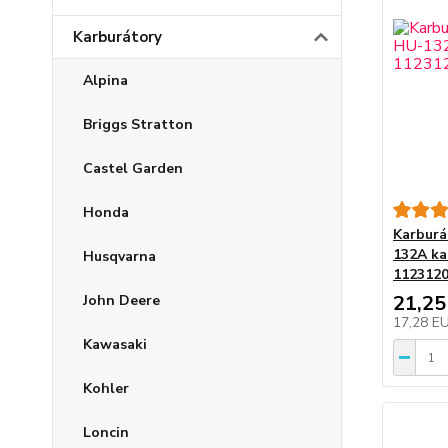
Karburátory
Alpina
Briggs Stratton
Castel Garden
Honda
Karburá
132A ka
Husqvarna
112312
21,25
John Deere
17,28 E
Kawasaki
Kohler
Loncin