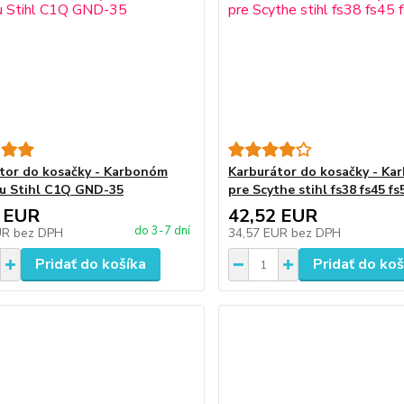
tor do kosačky - Karbonóm
Karburátor do kosačky - Ka
lu Stihl C1Q GND-35
pre Scythe stihl fs38 fs45 fs
 EUR
42,52 EUR
do 3-7 dní
UR
bez DPH
34,57 EUR
bez DPH
Pridať do košíka
Pridať do koš