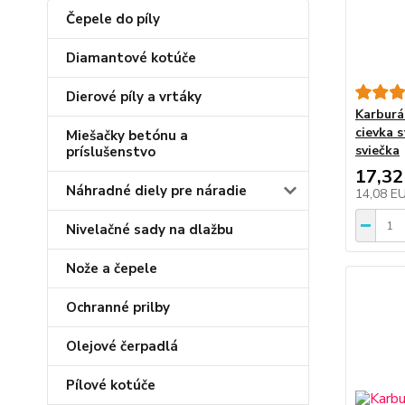
Čepele do píly
Diamantové kotúče
Dierové píly a vrtáky
Karburá
cievka 
Miešačky betónu a
sviečka
príslušenstvo
17,32
Náhradné diely pre náradie
14,08 E
Nivelačné sady na dlažbu
Nože a čepele
Ochranné prilby
Olejové čerpadlá
Pílové kotúče