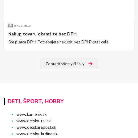
07
.
08
.
2019
Nákup tovaru okamžite bez DPH
Ste platca DPH. Potrebujete nakúpiť bez DPH?
čítať celé
Zobraziť všetky články
DETI, ŠPORT, HOBBY
www.kamenik.sk
www.detsky-raj.sk
www.detskaradost.sk
www.detsky-hrdina.sk