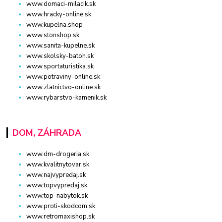
www.domaci-milacik.sk
www.hracky-online.sk
www.kupelna.shop
www.stonshop.sk
www.sanita-kupelne.sk
www.skolsky-batoh.sk
www.sportaturistika.sk
www.potraviny-online.sk
www.zlatnictvo-online.sk
www.rybarstvo-kamenik.sk
DOM, ZÁHRADA
www.dm-drogeria.sk
www.kvalitnytovar.sk
www.najvypredaj.sk
www.topvypredaj.sk
www.top-nabytok.sk
www.proti-skodcom.sk
www.retromaxishop.sk