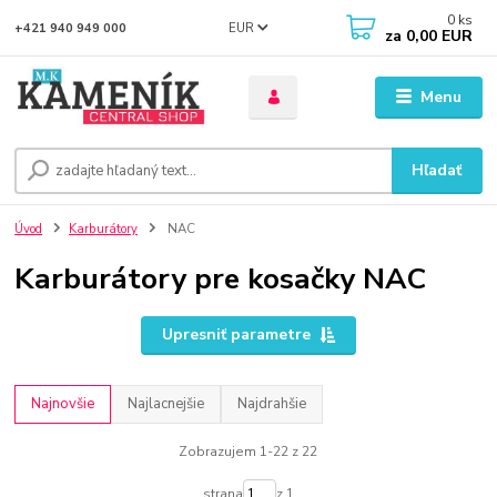
0
ks
EUR
+421 940 949 000
za
0,00 EUR
Menu
Hľadať
Úvod
Karburátory
NAC
Karburátory pre kosačky NAC
Upresniť parametre
Najnovšie
Najlacnejšie
Najdrahšie
Zobrazujem 1-22 z 22
strana
z 1