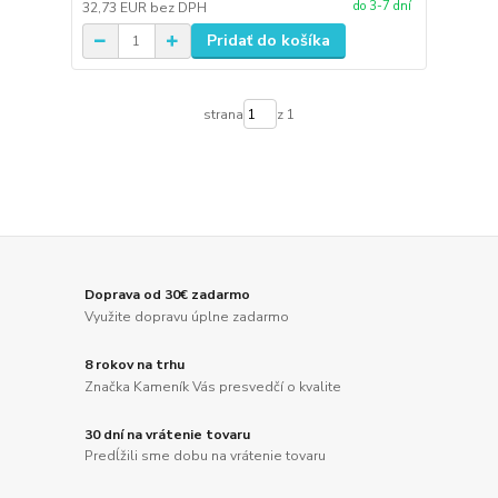
do 3-7 dní
32,73 EUR
bez DPH
Pridať do košíka
strana
z 1
Doprava od 30€ zadarmo
Využite dopravu úplne zadarmo
8 rokov na trhu
Značka Kameník Vás presvedčí o kvalite
30 dní na vrátenie tovaru
Predĺžili sme dobu na vrátenie tovaru