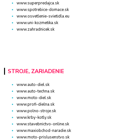
www.superpredajca.sk
www.spotrebice-domace.sk
www.osvetlenie-svietidla.eu
www.uni-kozmetika.sk
www.zahradnicek.sk
STROJE, ZARIADENIE
www.auto-diel.sk
www.auto-techna.sk
www.moto-diel.sk
www.profi-dielna.sk
www.polno-stroje.sk
www.krby-kotly.sk
www.stavebnictvo-online.sk
www.maxiobchod-naradie.sk
www.moto-prislusenstvo.sk