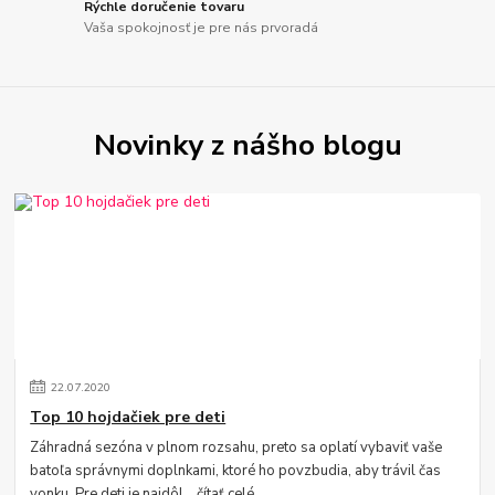
Rýchle doručenie tovaru
Vaša spokojnosť je pre nás prvoradá
Novinky z nášho blogu
22
.
07
.
2020
Top 10 hojdačiek pre deti
Záhradná sezóna v plnom rozsahu, preto sa oplatí vybaviť vaše
batoľa správnymi doplnkami, ktoré ho povzbudia, aby trávil čas
vonku. Pre deti je najdôl...
čítať celé