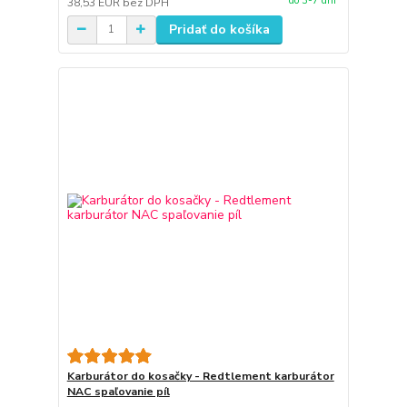
do 3-7 dní
38,53 EUR
bez DPH
Pridať do košíka
Karburátor do kosačky - Redtlement karburátor
NAC spaľovanie píl