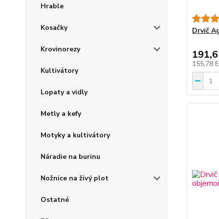
Hrable
Kosačky
Drvič 
Krovinorezy
191,
155,78 
Kultivátory
Lopaty a vidly
Metly a kefy
Motyky a kultivátory
Náradie na burinu
Nožnice na živý plot
Ostatné