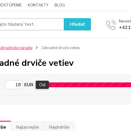
ODSTÚPENIE
KONTAKTY
BLOG
Neviet
Hľadať
+421
áhradnícke náradie
Záhradné drviče vetiev
adné drviče vetiev
EUR
Od
šie
Najlacnejšie
Najdrahšie