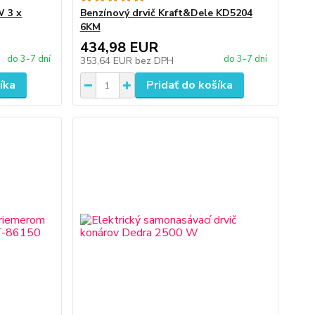
W 3 x
Benzínový drvič Kraft&Dele KD5204
6KM
434,98 EUR
do 3-7 dní
do 3-7 dní
353,64 EUR
bez DPH
íka
Pridať do košíka