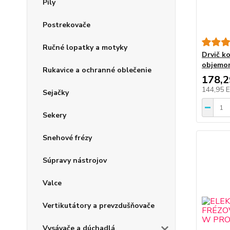
Píly
Postrekovače
Ručné lopatky a motyky
Drvič k
objemom
Rukavice a ochranné oblečenie
178,
144,95 
Sejačky
Sekery
Snehové frézy
Súpravy nástrojov
Valce
Vertikutátory a prevzdušňovače
Vysávače a dúchadlá