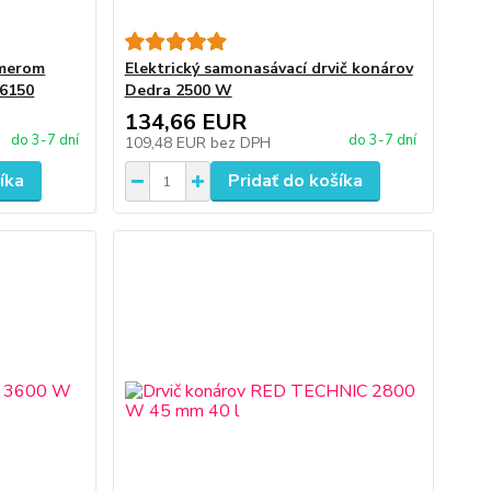
emerom
Elektrický samonasávací drvič konárov
86150
Dedra 2500 W
134,66 EUR
do 3-7 dní
do 3-7 dní
109,48 EUR
bez DPH
íka
Pridať do košíka