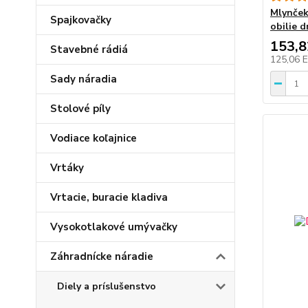
Mlynček
Spajkovačky
obilie d
153,
Stavebné rádiá
125,06 
Sady náradia
Stolové píly
Vodiace koľajnice
Vrtáky
Vrtacie, buracie kladiva
Vysokotlakové umývačky
Záhradnícke náradie
Diely a príslušenstvo