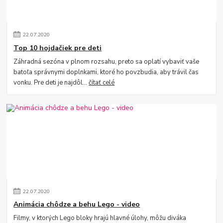
22
.
07
.
2020
Top 10 hojdačiek pre deti
Záhradná sezóna v plnom rozsahu, preto sa oplatí vybaviť vaše
batoľa správnymi doplnkami, ktoré ho povzbudia, aby trávil čas
vonku. Pre deti je najdôl...
čítať celé
22
.
07
.
2020
Animácia chôdze a behu Lego - video
Filmy, v ktorých Lego bloky hrajú hlavné úlohy, môžu diváka