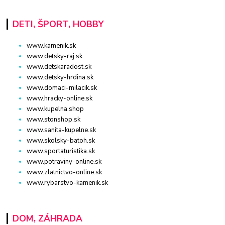
DETI, ŠPORT, HOBBY
www.kamenik.sk
www.detsky-raj.sk
www.detskaradost.sk
www.detsky-hrdina.sk
www.domaci-milacik.sk
www.hracky-online.sk
www.kupelna.shop
www.stonshop.sk
www.sanita-kupelne.sk
www.skolsky-batoh.sk
www.sportaturistika.sk
www.potraviny-online.sk
www.zlatnictvo-online.sk
www.rybarstvo-kamenik.sk
DOM, ZÁHRADA