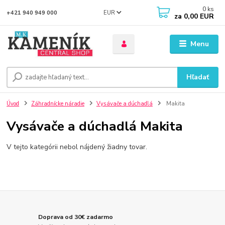
0
ks
EUR
+421 940 949 000
za
0,00 EUR
Menu
Hľadať
Úvod
Záhradnícke náradie
Vysávače a dúchadlá
Makita
Vysávače a dúchadlá Makita
V tejto kategórii nebol nájdený žiadny tovar.
Doprava od 30€ zadarmo