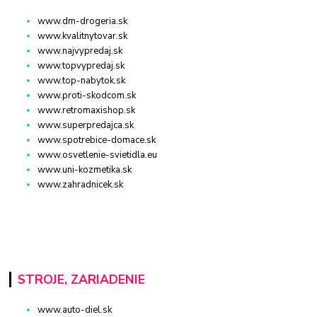
www.dm-drogeria.sk
www.kvalitnytovar.sk
www.najvypredaj.sk
www.topvypredaj.sk
www.top-nabytok.sk
www.proti-skodcom.sk
www.retromaxishop.sk
www.superpredajca.sk
www.spotrebice-domace.sk
www.osvetlenie-svietidla.eu
www.uni-kozmetika.sk
www.zahradnicek.sk
STROJE, ZARIADENIE
www.auto-diel.sk