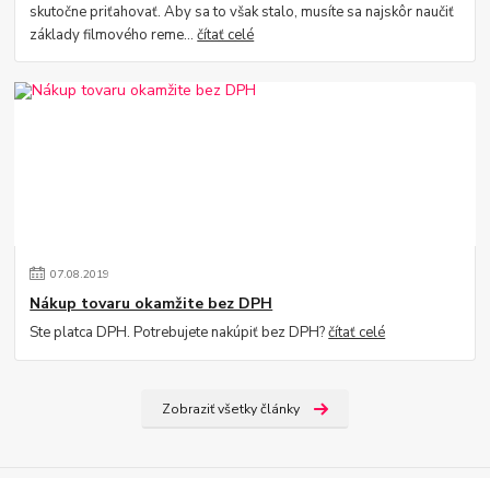
skutočne priťahovať. Aby sa to však stalo, musíte sa najskôr naučiť
základy filmového reme...
čítať celé
07
.
08
.
2019
Nákup tovaru okamžite bez DPH
Ste platca DPH. Potrebujete nakúpiť bez DPH?
čítať celé
Zobraziť všetky články