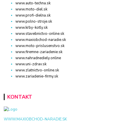
www.auto-techna.sk
www.moto-diel.sk
www.profi-dielna.sk
www.polno-stroje.sk
www.krby-kotly.sk
www.stavebnictvo-online.sk
www.maxiobchod-naradie.sk
www.moto-prislusenstvo.sk
www.firemne-zariadenie.sk
www.nahradnediely.online
www.uni-zdrav.sk
www.zlatnictvo-online.sk
www.zariadenie-firmy.sk
KONTAKT
WWW.MAXIOBCHOD-NARADIE.SK