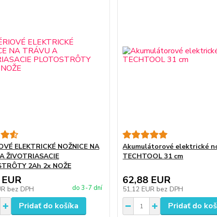
OVÉ ELEKTRICKÉ NOŽNICE NA
Akumulátorové elektrické n
A ŽIVOTRIASACIE
TECHTOOL 31 cm
TRÔTY 2Ah 2x NOŽE
 EUR
62,88 EUR
do 3-7 dní
UR
bez DPH
51,12 EUR
bez DPH
Pridať do košíka
Pridať do koš