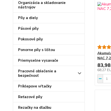
Organizácia a skladovanie
nástrojov
Píly a diely
Pásové píly
Pokosové píly
Ponorne píly s lištou
Akumulá
NAC 7,2
Priemyselne vysavače
83,98
68,27 E
Pracovné oblečenie a
bezpečnosť
Príklepove vŕtačky
Reťazové píly
Rezačky na dlažbu