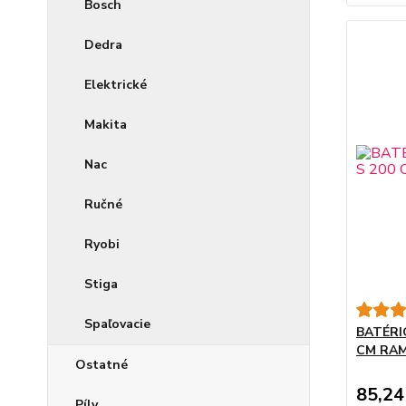
Bosch
Dedra
Elektrické
Makita
Nac
Ručné
Ryobi
Stiga
Spaľovacie
BATÉRI
CM RA
Ostatné
85,24
Píly