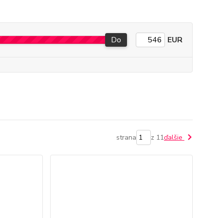
Do
EUR
strana
z 11
ďalšie