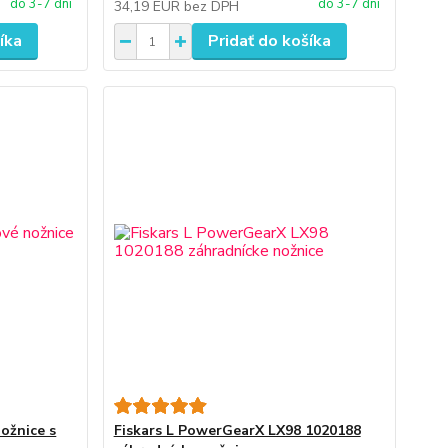
do 3-7 dní
do 3-7 dní
34,19 EUR
bez DPH
íka
Pridať do košíka
ožnice s
Fiskars L PowerGearX LX98 1020188