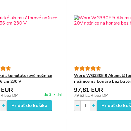
cké akumulátorové nožnice
Worx WG330E.9 Akumuláto
6 cm 230 V
nožnice na konáre bez batér
 EUR
97,81 EUR
do 3-7 dní
UR
bez DPH
79,52 EUR
bez DPH
Pridať do košíka
Pridať do koš