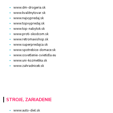
www.dm-drogeria.sk
www.kvalitnytovar.sk
www.najvypredaj.sk
www.topvypredaj.sk
www.top-nabytok.sk
www.proti-skodcom.sk
www.retromaxishop.sk
www.superpredajca.sk
www.spotrebice-domace.sk
www.osvetlenie-svietidla.eu
www.uni-kozmetika.sk
www.zahradnicek.sk
STROJE, ZARIADENIE
www.auto-diel.sk