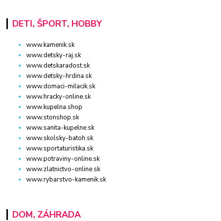
DETI, ŠPORT, HOBBY
www.kamenik.sk
www.detsky-raj.sk
www.detskaradost.sk
www.detsky-hrdina.sk
www.domaci-milacik.sk
www.hracky-online.sk
www.kupelna.shop
www.stonshop.sk
www.sanita-kupelne.sk
www.skolsky-batoh.sk
www.sportaturistika.sk
www.potraviny-online.sk
www.zlatnictvo-online.sk
www.rybarstvo-kamenik.sk
DOM, ZÁHRADA