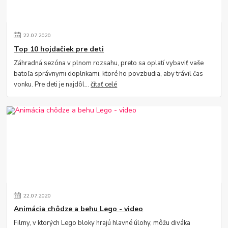
22
.
07
.
2020
Top 10 hojdačiek pre deti
Záhradná sezóna v plnom rozsahu, preto sa oplatí vybaviť vaše
batoľa správnymi doplnkami, ktoré ho povzbudia, aby trávil čas
vonku. Pre deti je najdôl...
čítať celé
22
.
07
.
2020
Animácia chôdze a behu Lego - video
Filmy, v ktorých Lego bloky hrajú hlavné úlohy, môžu diváka