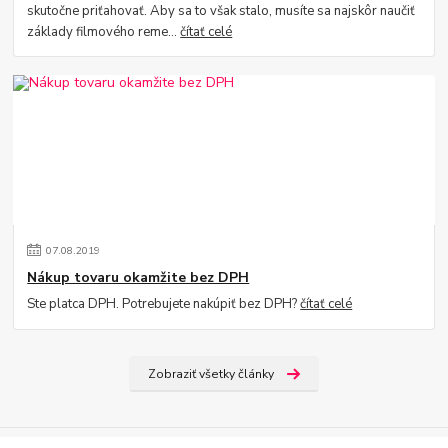
skutočne priťahovať. Aby sa to však stalo, musíte sa najskôr naučiť
základy filmového reme...
čítať celé
07
.
08
.
2019
Nákup tovaru okamžite bez DPH
Ste platca DPH. Potrebujete nakúpiť bez DPH?
čítať celé
Zobraziť všetky články