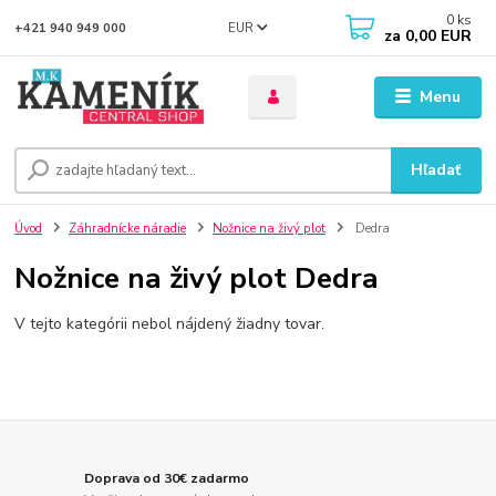
0
ks
EUR
+421 940 949 000
za
0,00 EUR
Menu
Hľadať
Úvod
Záhradnícke náradie
Nožnice na živý plot
Dedra
Nožnice na živý plot Dedra
V tejto kategórii nebol nájdený žiadny tovar.
Doprava od 30€ zadarmo