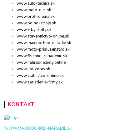
www.auto-techna.sk
www.moto-diel.sk
www.profi-dielna.sk
www.polno-stroje.sk
www.krby-kotly.sk
www.stavebnictvo-online.sk
www.maxiobchod-naradie.sk
www.moto-prislusenstvo.sk
www.firemne-zariadenie.sk
www.nahradnediely.online
www.uni-zdrav.sk
www.zlatnictvo-online.sk
www.zariadenie-firmy.sk
KONTAKT
WWW.MAXIOBCHOD-NARADIE.SK