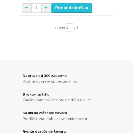
Pridať do košíka
strana
z 1
Doprava od 30€ zadarmo
Využite dopravu úplne zadarmo
8 rokov na trhu
Značka Kameník Vás presvedčí o kvalite
30 dní na vrátenie tovaru
Predĺžili sme dobu na vrátenie tovaru
Rýchle doručenie tovaru