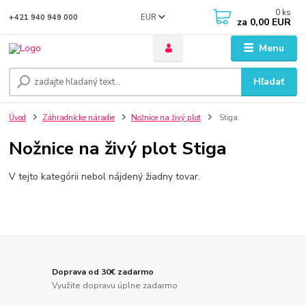
0
ks
EUR
+421 940 949 000
za
0,00 EUR
Menu
Hľadať
Úvod
Záhradnícke náradie
Nožnice na živý plot
Stiga
Nožnice na živý plot Stiga
V tejto kategórii nebol nájdený žiadny tovar.
Doprava od 30€ zadarmo
Využite dopravu úplne zadarmo