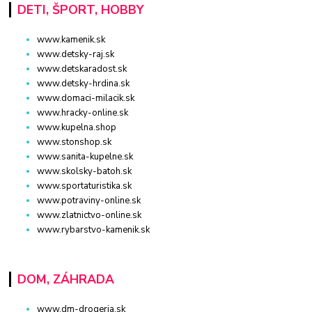
DETI, ŠPORT, HOBBY
www.kamenik.sk
www.detsky-raj.sk
www.detskaradost.sk
www.detsky-hrdina.sk
www.domaci-milacik.sk
www.hracky-online.sk
www.kupelna.shop
www.stonshop.sk
www.sanita-kupelne.sk
www.skolsky-batoh.sk
www.sportaturistika.sk
www.potraviny-online.sk
www.zlatnictvo-online.sk
www.rybarstvo-kamenik.sk
DOM, ZÁHRADA
www.dm-drogeria.sk