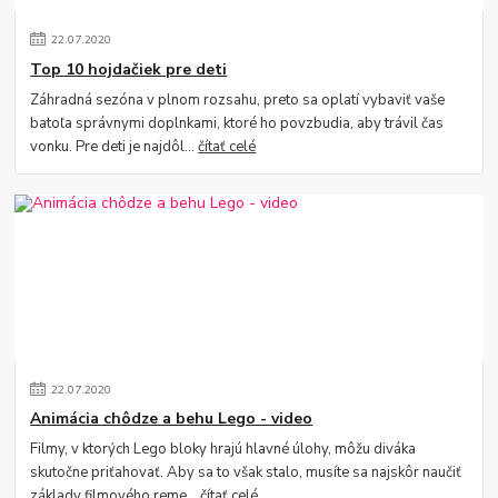
22
.
07
.
2020
Top 10 hojdačiek pre deti
Záhradná sezóna v plnom rozsahu, preto sa oplatí vybaviť vaše
batoľa správnymi doplnkami, ktoré ho povzbudia, aby trávil čas
vonku. Pre deti je najdôl...
čítať celé
22
.
07
.
2020
Animácia chôdze a behu Lego - video
Filmy, v ktorých Lego bloky hrajú hlavné úlohy, môžu diváka
skutočne priťahovať. Aby sa to však stalo, musíte sa najskôr naučiť
základy filmového reme...
čítať celé