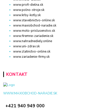
www.profi-dielna.sk
www.polno-stroje.sk
www.krby-kotly.sk
www.stavebnictvo-online.sk
www.maxiobchod-naradie.sk
www.moto-prislusenstvo.sk
www.firemne-zariadenie.sk
www.nahradnediely.online
www.uni-zdrav.sk
www.zlatnictvo-online.sk
www.zariadenie-firmy.sk
KONTAKT
WWW.MAXIOBCHOD-NARADIE.SK
+421 940 949 000