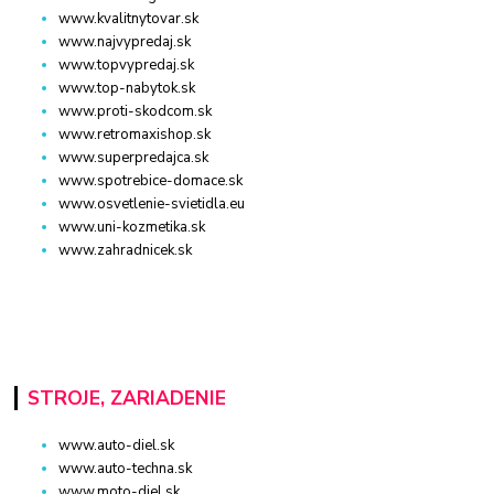
www.kvalitnytovar.sk
www.najvypredaj.sk
www.topvypredaj.sk
www.top-nabytok.sk
www.proti-skodcom.sk
www.retromaxishop.sk
www.superpredajca.sk
www.spotrebice-domace.sk
www.osvetlenie-svietidla.eu
www.uni-kozmetika.sk
www.zahradnicek.sk
STROJE, ZARIADENIE
www.auto-diel.sk
www.auto-techna.sk
www.moto-diel.sk