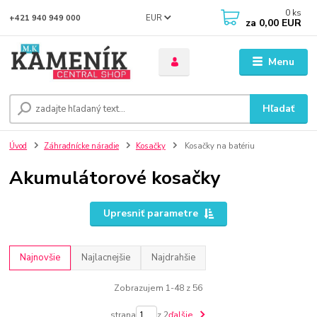
0
ks
EUR
+421 940 949 000
za
0,00 EUR
Menu
Hľadať
Úvod
Záhradnícke náradie
Kosačky
Kosačky na batériu
Akumulátorové kosačky
Upresniť parametre
Najnovšie
Najlacnejšie
Najdrahšie
Zobrazujem 1-48 z 56
strana
z 2
ďalšie