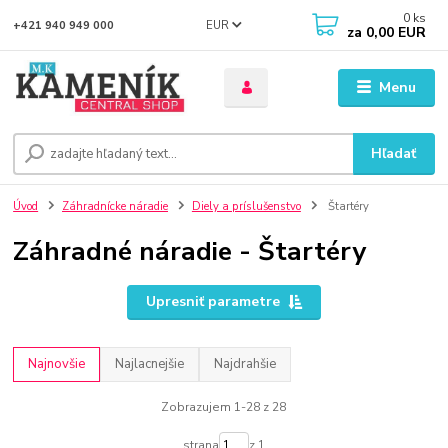
0
ks
EUR
+421 940 949 000
za
0,00 EUR
Menu
Hľadať
Úvod
Záhradnícke náradie
Diely a príslušenstvo
Štartéry
Záhradné náradie - Štartéry
Upresniť parametre
Najnovšie
Najlacnejšie
Najdrahšie
Zobrazujem 1-28 z 28
strana
z 1