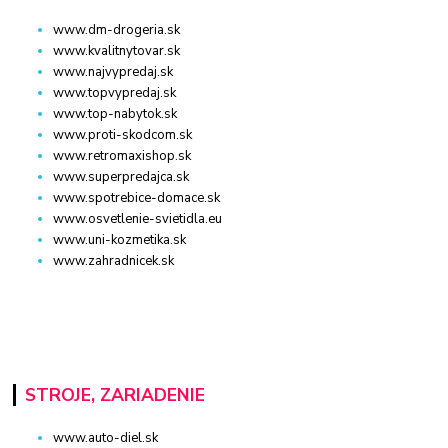
www.dm-drogeria.sk
www.kvalitnytovar.sk
www.najvypredaj.sk
www.topvypredaj.sk
www.top-nabytok.sk
www.proti-skodcom.sk
www.retromaxishop.sk
www.superpredajca.sk
www.spotrebice-domace.sk
www.osvetlenie-svietidla.eu
www.uni-kozmetika.sk
www.zahradnicek.sk
STROJE, ZARIADENIE
www.auto-diel.sk