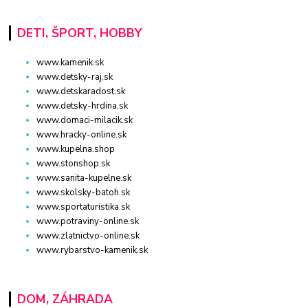
DETI, ŠPORT, HOBBY
www.kamenik.sk
www.detsky-raj.sk
www.detskaradost.sk
www.detsky-hrdina.sk
www.domaci-milacik.sk
www.hracky-online.sk
www.kupelna.shop
www.stonshop.sk
www.sanita-kupelne.sk
www.skolsky-batoh.sk
www.sportaturistika.sk
www.potraviny-online.sk
www.zlatnictvo-online.sk
www.rybarstvo-kamenik.sk
DOM, ZÁHRADA