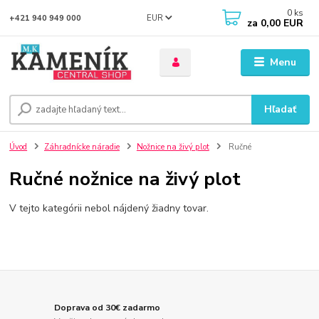
0
ks
EUR
+421 940 949 000
za
0,00 EUR
Menu
Hľadať
Úvod
Záhradnícke náradie
Nožnice na živý plot
Ručné
Ručné nožnice na živý plot
V tejto kategórii nebol nájdený žiadny tovar.
Doprava od 30€ zadarmo