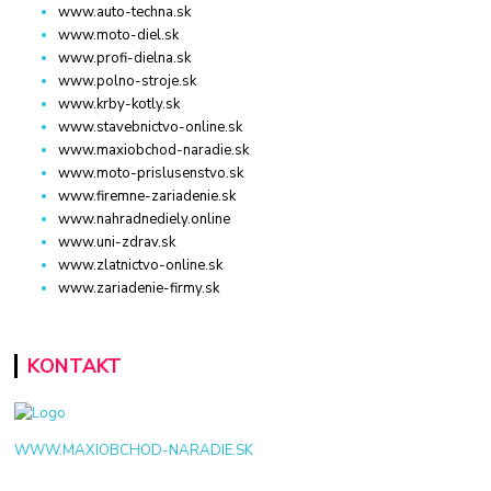
www.auto-techna.sk
www.moto-diel.sk
www.profi-dielna.sk
www.polno-stroje.sk
www.krby-kotly.sk
www.stavebnictvo-online.sk
www.maxiobchod-naradie.sk
www.moto-prislusenstvo.sk
www.firemne-zariadenie.sk
www.nahradnediely.online
www.uni-zdrav.sk
www.zlatnictvo-online.sk
www.zariadenie-firmy.sk
KONTAKT
WWW.MAXIOBCHOD-NARADIE.SK