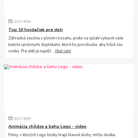
22
.
07
.
2020
Top 10 hojdačiek pre deti
Záhradná sezóna v plnom rozsahu, preto sa oplatí vybaviť vaše
batoľa správnymi doplnkami, ktoré ho povzbudia, aby trávil čas
vonku. Pre deti je najdôl...
čítať celé
22
.
07
.
2020
Animácia chôdze a behu Lego - video
Filmy, v ktorých Lego bloky hrajú hlavné úlohy, môžu diváka