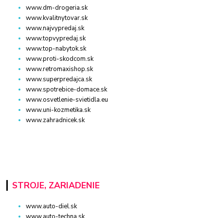
www.dm-drogeria.sk
www.kvalitnytovar.sk
www.najvypredaj.sk
www.topvypredaj.sk
www.top-nabytok.sk
www.proti-skodcom.sk
www.retromaxishop.sk
www.superpredajca.sk
www.spotrebice-domace.sk
www.osvetlenie-svietidla.eu
www.uni-kozmetika.sk
www.zahradnicek.sk
STROJE, ZARIADENIE
www.auto-diel.sk
www.auto-techna.sk