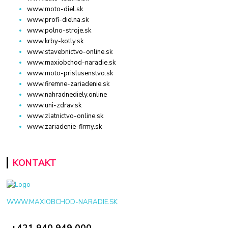
www.moto-diel.sk
www.profi-dielna.sk
www.polno-stroje.sk
www.krby-kotly.sk
www.stavebnictvo-online.sk
www.maxiobchod-naradie.sk
www.moto-prislusenstvo.sk
www.firemne-zariadenie.sk
www.nahradnediely.online
www.uni-zdrav.sk
www.zlatnictvo-online.sk
www.zariadenie-firmy.sk
KONTAKT
WWW.MAXIOBCHOD-NARADIE.SK
+421 940 949 000