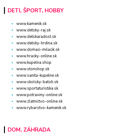
DETI, ŠPORT, HOBBY
www.kamenik.sk
www.detsky-raj.sk
www.detskaradost.sk
www.detsky-hrdina.sk
www.domaci-milacik.sk
www.hracky-online.sk
www.kupelna.shop
www.stonshop.sk
www.sanita-kupelne.sk
www.skolsky-batoh.sk
www.sportaturistika.sk
www.potraviny-online.sk
www.zlatnictvo-online.sk
www.rybarstvo-kamenik.sk
DOM, ZÁHRADA