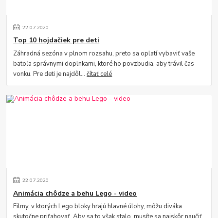
22
.
07
.
2020
Top 10 hojdačiek pre deti
Záhradná sezóna v plnom rozsahu, preto sa oplatí vybaviť vaše
batoľa správnymi doplnkami, ktoré ho povzbudia, aby trávil čas
vonku. Pre deti je najdôl...
čítať celé
22
.
07
.
2020
Animácia chôdze a behu Lego - video
Filmy, v ktorých Lego bloky hrajú hlavné úlohy, môžu diváka
skutočne priťahovať. Aby sa to však stalo, musíte sa najskôr naučiť