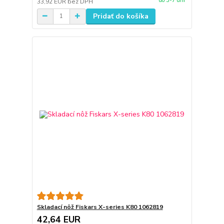
do 3-7 dní
33,92 EUR
bez DPH
Pridať do košíka
Skladací nôž Fiskars X-series K80 1062819
42,64 EUR