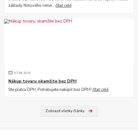
základy filmového reme...
čítať celé
07
.
08
.
2019
Nákup tovaru okamžite bez DPH
Ste platca DPH. Potrebujete nakúpiť bez DPH?
čítať celé
Zobraziť všetky články