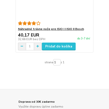
Náhradné trávne nože pre ISIO I I ISIO II Bosch
40,17 EUR
do 3-7 dní
32,66 EUR
bez DPH
Pridať do košíka
strana
z 1
Doprava od 30€ zadarmo
Využite dopravu úplne zadarmo