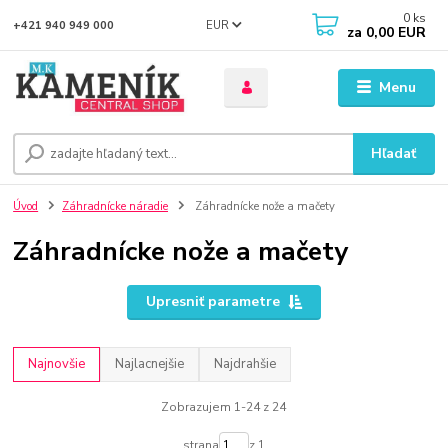
0
ks
EUR
+421 940 949 000
za
0,00 EUR
Menu
Hľadať
Úvod
Záhradnícke náradie
Záhradnícke nože a mačety
Záhradnícke nože a mačety
Upresniť parametre
Najnovšie
Najlacnejšie
Najdrahšie
Zobrazujem 1-24 z 24
strana
z 1