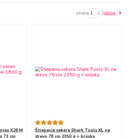
strana
z 2
ďalšie
eries X28 M
Štiepacia sekera Shark Tools XL na
 g 71 cm
drevo 78 cm 2350 g + brúska