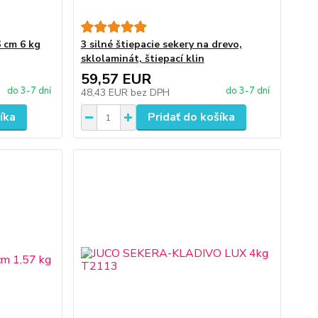
 cm 6 kg
3 silné štiepacie sekery na drevo,
sklolaminát, štiepací klin
59,57 EUR
do 3-7 dní
do 3-7 dní
48,43 EUR
bez DPH
íka
Pridať do košíka