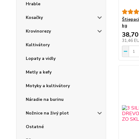
Hrable
Kosačky
Štiepac
kg
Krovinorezy
38,70
31,46 E
Kultivátory
Lopaty a vidly
Metly a kefy
Motyky a kultivátory
Náradie na burinu
Nožnice na živý plot
Ostatné