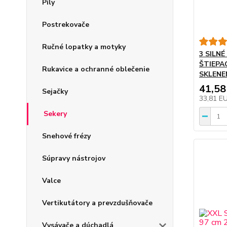
Píly
Postrekovače
Ručné lopatky a motyky
3 SILN
ŠTIEPA
Rukavice a ochranné oblečenie
SKLENE
41,58
Sejačky
33,81 E
Sekery
Snehové frézy
Súpravy nástrojov
Valce
Vertikutátory a prevzdušňovače
Vysávače a dúchadlá