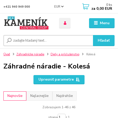
0
ks
EUR
+421 940 949 000
za
0,00 EUR
Menu
Hľadať
Úvod
Záhradnícke náradie
Diely a príslušenstvo
Kolesá
Záhradné náradie - Kolesá
Upresniť parametre
Najnovšie
Najlacnejšie
Najdrahšie
Zobrazujem 1-46 z 46
strana
z 1