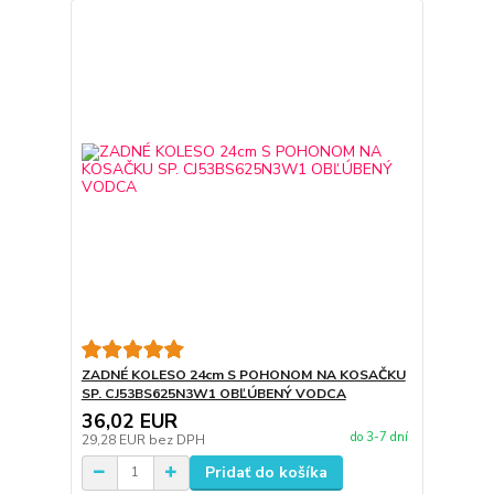
ZADNÉ KOLESO 24cm S POHONOM NA KOSAČKU
SP. CJ53BS625N3W1 OBĽÚBENÝ VODCA
36,02 EUR
do 3-7 dní
29,28 EUR
bez DPH
Pridať do košíka