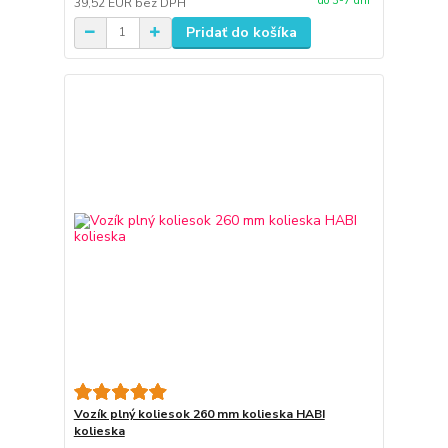
do 3-7 dní
39,52 EUR
bez DPH
Pridať do košíka
Vozík plný koliesok 260 mm kolieska HABI
kolieska