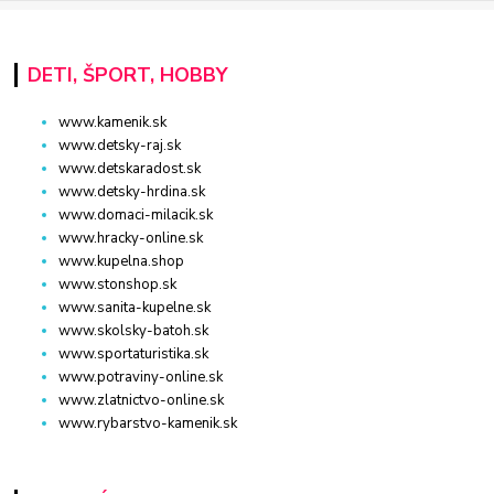
DETI, ŠPORT, HOBBY
www.kamenik.sk
www.detsky-raj.sk
www.detskaradost.sk
www.detsky-hrdina.sk
www.domaci-milacik.sk
www.hracky-online.sk
www.kupelna.shop
www.stonshop.sk
www.sanita-kupelne.sk
www.skolsky-batoh.sk
www.sportaturistika.sk
www.potraviny-online.sk
www.zlatnictvo-online.sk
www.rybarstvo-kamenik.sk