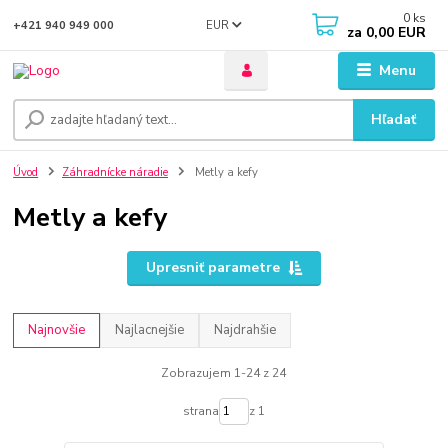
0
ks
EUR
+421 940 949 000
za
0,00 EUR
Menu
Hľadať
Úvod
Záhradnícke náradie
Metly a kefy
Metly a kefy
Upresniť parametre
Najnovšie
Najlacnejšie
Najdrahšie
Zobrazujem 1-24 z 24
strana
z 1