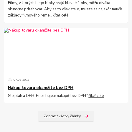
Filmy, v ktorých Lego bloky hrajú hlavné úlohy, môžu diváka
skutočne priťahovať. Aby sa to však stalo, musíte sa najskôr naučiť
základy filmového reme...
čítať celé
07
.
08
.
2019
Nákup tovaru okamžite bez DPH
Ste platca DPH. Potrebujete nakúpiť bez DPH?
čítať celé
Zobraziť všetky články