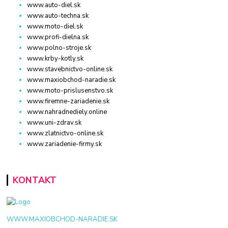
www.auto-diel.sk
www.auto-techna.sk
www.moto-diel.sk
www.profi-dielna.sk
www.polno-stroje.sk
www.krby-kotly.sk
www.stavebnictvo-online.sk
www.maxiobchod-naradie.sk
www.moto-prislusenstvo.sk
www.firemne-zariadenie.sk
www.nahradnediely.online
www.uni-zdrav.sk
www.zlatnictvo-online.sk
www.zariadenie-firmy.sk
KONTAKT
WWW.MAXIOBCHOD-NARADIE.SK