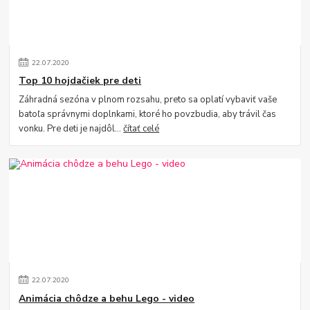
22
.
07
.
2020
Top 10 hojdačiek pre deti
Záhradná sezóna v plnom rozsahu, preto sa oplatí vybaviť vaše
batoľa správnymi doplnkami, ktoré ho povzbudia, aby trávil čas
vonku. Pre deti je najdôl...
čítať celé
22
.
07
.
2020
Animácia chôdze a behu Lego - video