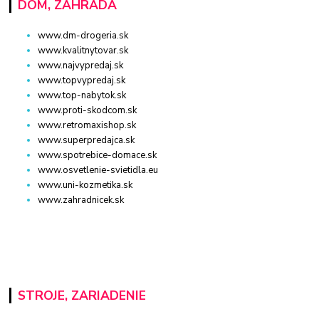
DOM, ZÁHRADA
www.dm-drogeria.sk
www.kvalitnytovar.sk
www.najvypredaj.sk
www.topvypredaj.sk
www.top-nabytok.sk
www.proti-skodcom.sk
www.retromaxishop.sk
www.superpredajca.sk
www.spotrebice-domace.sk
www.osvetlenie-svietidla.eu
www.uni-kozmetika.sk
www.zahradnicek.sk
STROJE, ZARIADENIE