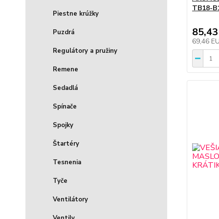
TB18-B
Piestne krúžky
85,43
Puzdrá
69,46 E
Regulátory a pružiny
Remene
Sedadlá
Spínače
Spojky
Štartéry
Tesnenia
Tyče
Ventilátory
Ventily