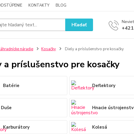
ODSTÚPENIE
KONTAKTY
BLOG
Neviet
Hľadať
+421
áhradnícke náradie
Kosačky
Diely a príslušenstvo pre kosačky
y a príslušenstvo pre kosačky
Batérie
Deflektory
Duše
Hnacie ústrojenst
Karburátory
Kolesá