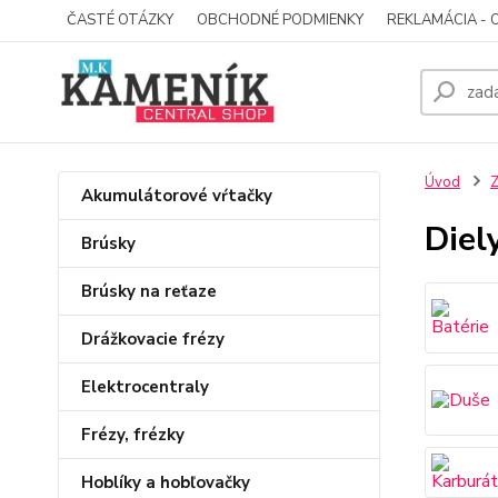
ČASTÉ OTÁZKY
OBCHODNÉ PODMIENKY
REKLAMÁCIA - 
Úvod
Z
Akumulátorové vŕtačky
Diel
Brúsky
Brúsky na reťaze
Drážkovacie frézy
Elektrocentraly
Frézy, frézky
Hoblíky a hobľovačky