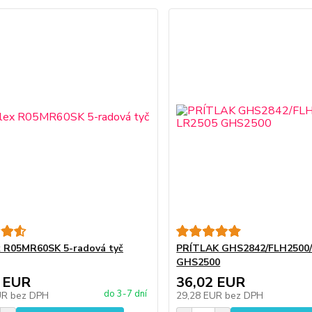
 R05MR60SK 5-radová tyč
PRÍTLAK GHS2842/FLH2500/
GHS2500
 EUR
36,02 EUR
do 3-7 dní
UR
bez DPH
29,28 EUR
bez DPH