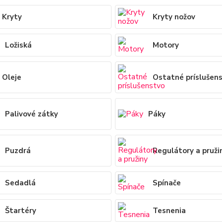
Kryty
Kryty nožov
Ložiská
Motory
Oleje
Ostatné príslušen
Palivové zátky
Páky
Puzdrá
Regulátory a pruži
Sedadlá
Spínače
Štartéry
Tesnenia