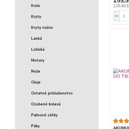
155,
Koše
126,46 
Kryty
Kryty nožov
Lanká
Ložiská
Motory
Nože
Oleje
Ostatné príslušenstvo
Ozubené kolesá
Palivové zátky
Páky
AKUMUL