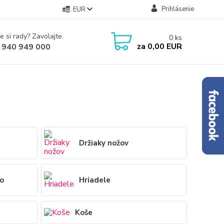
Prihlásenie
EUR
e si rady? Zavolajte.
0
ks
za
0,00 EUR
 940 949 000
Držiaky nožov
vo
Hriadele
Koše