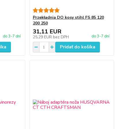
Przekładnia DO kosy stihl FS 85 120
200 250
31,11 EUR
do 3-7 dní
do 3-7 dní
25,29 EUR
bez DPH
íka
Pridať do košíka