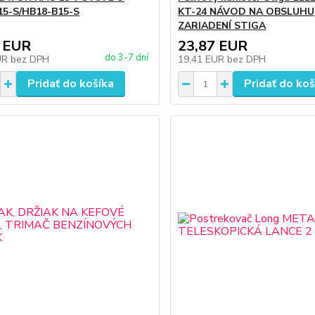
15-S/HB18-B15-S
KT-24 NÁVOD NA OBSLUHU
ZARIADENÍ STIGA
 EUR
23,87 EUR
do 3-7 dní
UR
bez DPH
19,41 EUR
bez DPH
Pridať do košíka
Pridať do koš