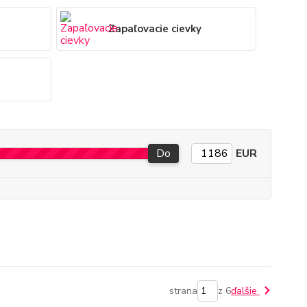
Zapaľovacie cievky
Do
EUR
strana
z 6
ďalšie