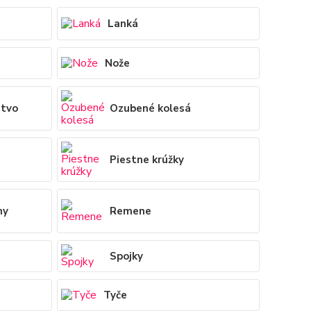
Lanká
Nože
stvo
Ozubené kolesá
Piestne krúžky
ny
Remene
Spojky
Tyče