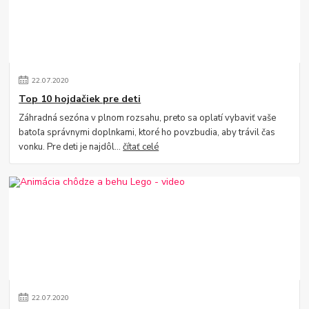
22
.
07
.
2020
Top 10 hojdačiek pre deti
Záhradná sezóna v plnom rozsahu, preto sa oplatí vybaviť vaše
batoľa správnymi doplnkami, ktoré ho povzbudia, aby trávil čas
vonku. Pre deti je najdôl...
čítať celé
22
.
07
.
2020