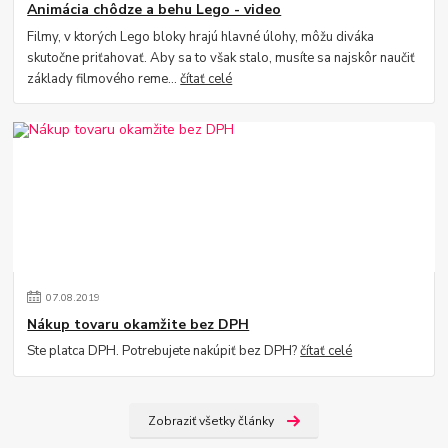
Animácia chôdze a behu Lego - video
Filmy, v ktorých Lego bloky hrajú hlavné úlohy, môžu diváka
skutočne priťahovať. Aby sa to však stalo, musíte sa najskôr naučiť
základy filmového reme...
čítať celé
07
.
08
.
2019
Nákup tovaru okamžite bez DPH
Ste platca DPH. Potrebujete nakúpiť bez DPH?
čítať celé
Zobraziť všetky články