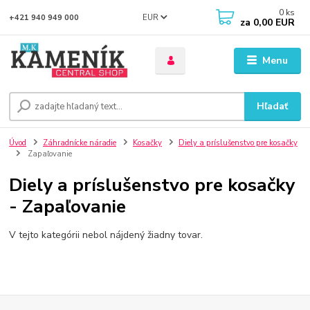
0
ks
EUR
+421 940 949 000
za
0,00 EUR
Menu
Hľadať
Úvod
Záhradnícke náradie
Kosačky
Diely a príslušenstvo pre kosačky
Zapaľovanie
Diely a príslušenstvo pre kosačky
- Zapaľovanie
V tejto kategórii nebol nájdený žiadny tovar.