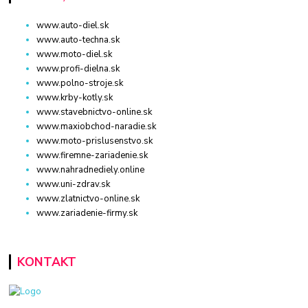
www.auto-diel.sk
www.auto-techna.sk
www.moto-diel.sk
www.profi-dielna.sk
www.polno-stroje.sk
www.krby-kotly.sk
www.stavebnictvo-online.sk
www.maxiobchod-naradie.sk
www.moto-prislusenstvo.sk
www.firemne-zariadenie.sk
www.nahradnediely.online
www.uni-zdrav.sk
www.zlatnictvo-online.sk
www.zariadenie-firmy.sk
KONTAKT