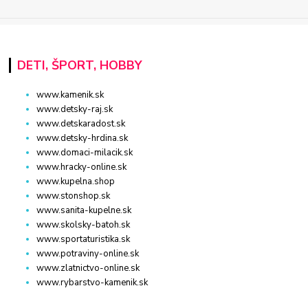
DETI, ŠPORT, HOBBY
www.kamenik.sk
www.detsky-raj.sk
www.detskaradost.sk
www.detsky-hrdina.sk
www.domaci-milacik.sk
www.hracky-online.sk
www.kupelna.shop
www.stonshop.sk
www.sanita-kupelne.sk
www.skolsky-batoh.sk
www.sportaturistika.sk
www.potraviny-online.sk
www.zlatnictvo-online.sk
www.rybarstvo-kamenik.sk