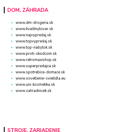
DOM, ZÁHRADA
www.dm-drogeria.sk
www.kvalitnytovar.sk
www.najvypredaj.sk
www.topvypredaj.sk
www.top-nabytok.sk
www.proti-skodcom.sk
www.retromaxishop.sk
www.superpredajca.sk
www.spotrebice-domace.sk
www.osvetlenie-svietidla.eu
www.uni-kozmetika.sk
www.zahradnicek.sk
STROJE, ZARIADENIE