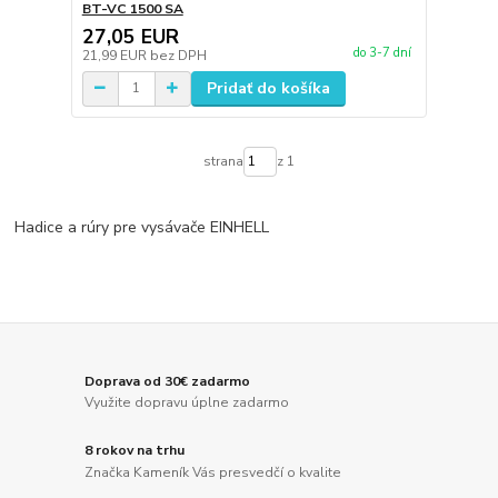
BT-VC 1500 SA
27,05 EUR
do 3-7 dní
21,99 EUR
bez DPH
Pridať do košíka
strana
z 1
Hadice a rúry pre vysávače EINHELL
Doprava od 30€ zadarmo
Využite dopravu úplne zadarmo
8 rokov na trhu
Značka Kameník Vás presvedčí o kvalite