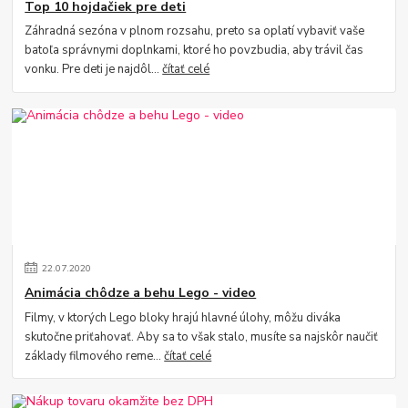
Top 10 hojdačiek pre deti
Záhradná sezóna v plnom rozsahu, preto sa oplatí vybaviť vaše
batoľa správnymi doplnkami, ktoré ho povzbudia, aby trávil čas
vonku. Pre deti je najdôl...
čítať celé
22
.
07
.
2020
Animácia chôdze a behu Lego - video
Filmy, v ktorých Lego bloky hrajú hlavné úlohy, môžu diváka
skutočne priťahovať. Aby sa to však stalo, musíte sa najskôr naučiť
základy filmového reme...
čítať celé