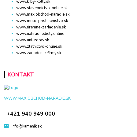
www.krby-kotly.sk
www.stavebnictvo-online.sk
www.maxiobchod-naradie.sk
www.moto-prislusenstvo.sk
www.firemne-zariadenie.sk
www.nahradnediely.online
www.uni-zdrav.sk
www.zlatnictvo-online.sk
www.zariadenie-firmy.sk
KONTAKT
WWW.MAXIOBCHOD-NARADIE.SK
+421 940 949 000
info@kamenik.sk