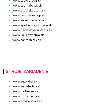
www.topvypredaj.sk
www.top-nabytok.sk
www.proti-skodcom.sk
www.retromaxishop.sk
www.superpredajca.sk
www.spotrebice-domace.sk
www.osvetlenie-svietidla.eu
www.uni-kozmetika.sk
www.zahradnicek.sk
STROJE, ZARIADENIE
www.auto-diel.sk
www.auto-techna.sk
www.moto-diel.sk
www.profi-dielna.sk
www.polno-stroje.sk