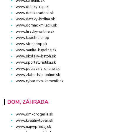
www.kamenik.sk
www.detsky-raj.sk
www.detskaradost.sk
www.detsky-hrdina.sk
www.domaci-milacik.sk
www.hracky-online.sk
www.kupelna.shop
www.stonshop.sk
www.sanita-kupelne.sk
www.skolsky-batoh.sk
www.sportaturistika.sk
www.potraviny-online.sk
www.zlatnictvo-online.sk
www.rybarstvo-kamenik.sk
DOM, ZÁHRADA
www.dm-drogeria.sk
www.kvalitnytovar.sk
www.najvypredaj.sk