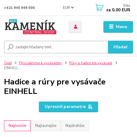
0
ks
EUR
+421 940 949 000
za
0,00 EUR
Menu
Hľadať
Úvod
Príslušenstvo k vysávačom
Rúry a hadice pre vysávače
EINHELL
Hadice a rúry pre vysávače
EINHELL
Upresniť parametre
Najnovšie
Najlacnejšie
Najdrahšie