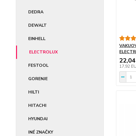
DEDRA
DEWALT
EINHELL
VAKUOV
ELECTR
ELECTROLUX
22,04
FESTOOL
17,92 E
GORENJE
HILTI
HITACHI
HYUNDAI
INÉ ZNAČKY