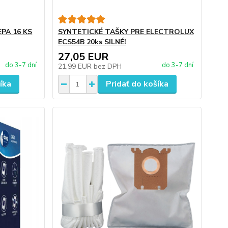
PA 16 KS
SYNTETICKÉ TAŠKY PRE ELECTROLUX
ECS54B 20ks SILNÉ!
27,05 EUR
do 3-7 dní
do 3-7 dní
21,99 EUR
bez DPH
íka
Pridať do košíka