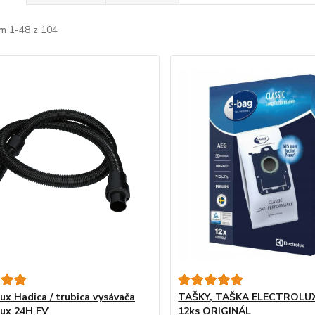
m 1-48 z 104
ux Hadica / trubica vysávača
TAŠKY, TAŠKA ELECTROLU
lux 24H FV
12ks ORIGINÁL