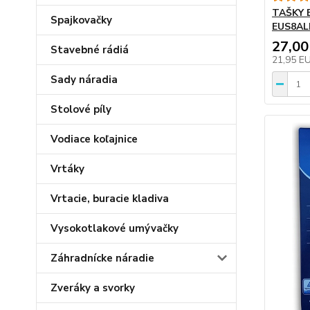
TAŠKY E
Spajkovačky
EUS8AL
27,00
Stavebné rádiá
21,95 E
Sady náradia
Stolové píly
Vodiace koľajnice
Vrtáky
Vrtacie, buracie kladiva
Vysokotlakové umývačky
Záhradnícke náradie
Zveráky a svorky