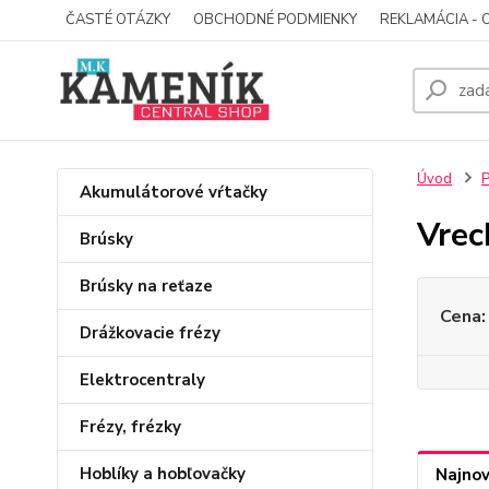
ČASTÉ OTÁZKY
OBCHODNÉ PODMIENKY
REKLAMÁCIA - 
Úvod
P
Akumulátorové vŕtačky
Vrec
Brúsky
Brúsky na reťaze
Cena:
Drážkovacie frézy
Elektrocentraly
Frézy, frézky
Hoblíky a hobľovačky
Najnov