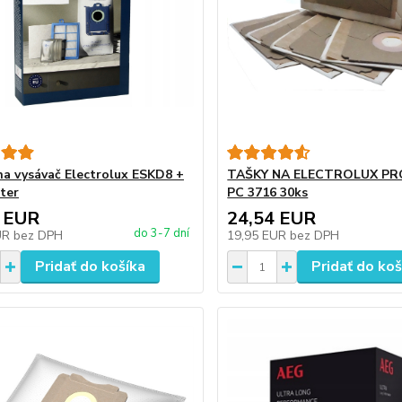
a vysávač Electrolux ESKD8 +
TAŠKY NA ELECTROLUX P
lter
PC 3716 30ks
 EUR
24,54 EUR
do 3-7 dní
UR
bez DPH
19,95 EUR
bez DPH
Pridať do košíka
Pridať do koš