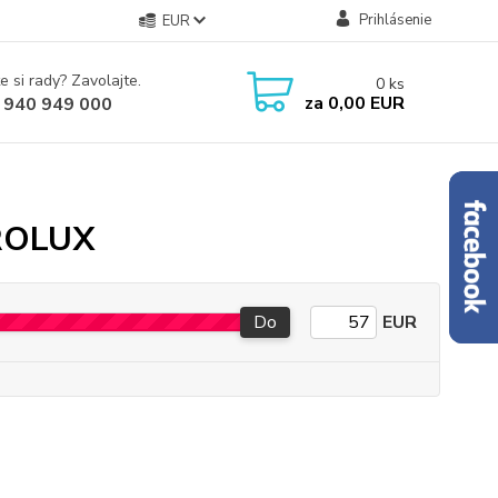
Prihlásenie
EUR
e si rady? Zavolajte.
0
ks
za
0,00 EUR
 940 949 000
TROLUX
Do
EUR