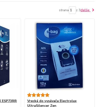
strana
z 3
ďalšie
X ESP73RR
Vrecká do vysávača Electrolux
UltraSilencer Zen