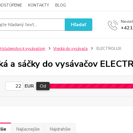
ODSTÚPENIE
KONTAKTY
BLOG
Neviet
Hľadať
+421
ríslušenstvo k vysávačom
Vrecká do vysávača
ELECTROLUX
ká a sáčky do vysávačov ELEC
EUR
Od
šie
Najlacnejšie
Najdrahšie