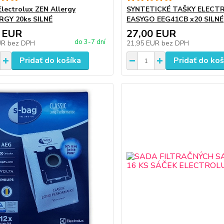
lectrolux ZEN Allergy
SYNTETICKÉ TAŠKY ELECT
RGY 20ks SILNÉ
EASYGO EEG41CB x20 SILNÉ
 EUR
27,00 EUR
do 3-7 dní
UR
bez DPH
21,95 EUR
bez DPH
Pridať do košíka
Pridať do koš