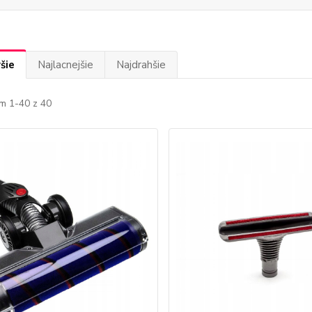
šie
Najlacnejšie
Najdrahšie
m 1-40 z 40