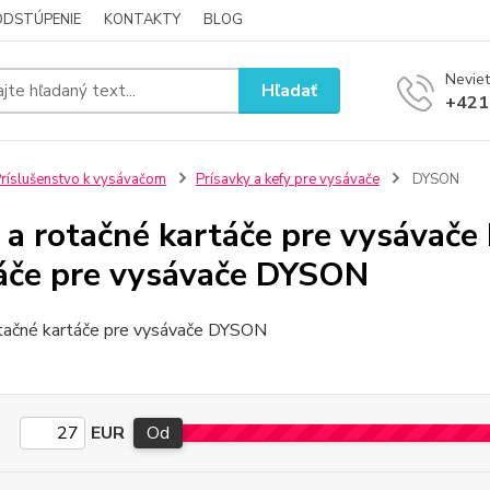
ODSTÚPENIE
KONTAKTY
BLOG
Neviet
Hľadať
+421
ríslušenstvo k vysávačom
Prísavky a kefy pre vysávače
DYSON
 a rotačné kartáče pre vysávač
áče pre vysávače DYSON
otačné kartáče pre vysávače DYSON
EUR
Od