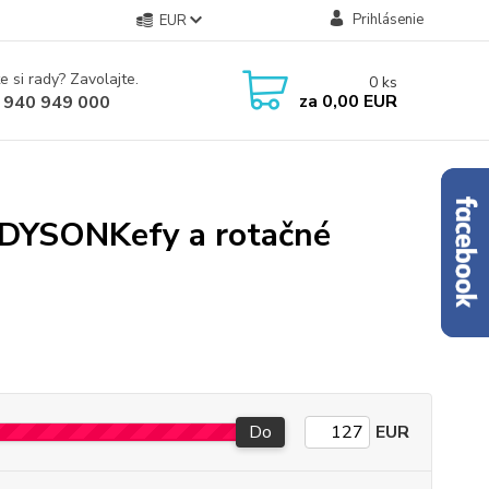
Prihlásenie
EUR
e si rady? Zavolajte.
0
ks
za
0,00 EUR
 940 949 000
e DYSONKefy a rotačné
Do
EUR