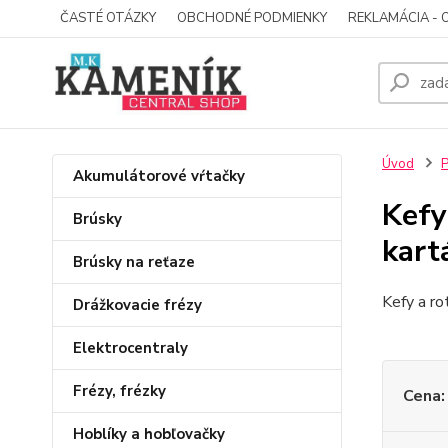
ČASTÉ OTÁZKY
OBCHODNÉ PODMIENKY
REKLAMÁCIA - 
Úvod
P
Akumulátorové vŕtačky
Kefy
Brúsky
kart
Brúsky na reťaze
Kefy a r
Drážkovacie frézy
Elektrocentraly
Frézy, frézky
Cena:
Hoblíky a hobľovačky