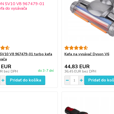
V10 V8 967479-01 turbo kefa
Kefa na vysávač Dyson V6
vača
 EUR
44,83 EUR
do 3-7 dní
UR
bez DPH
36,45 EUR
bez DPH
Pridať do košíka
Pridať do koš