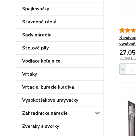
Spajkovačky
Stavebné rádiá
Sady náradia
Nasávac
vysávač
Stolové píly
27,05
21,99 E
Vodiace koľajnice
Vrtáky
Vrtacie, buracie kladiva
Vysokotlakové umývačky
Záhradnícke náradie
Zveráky a svorky