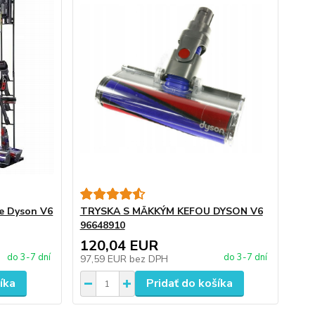
e Dyson V6
TRYSKA S MÄKKÝM KEFOU DYSON V6
96648910
120,04 EUR
do 3-7 dní
do 3-7 dní
97,59 EUR
bez DPH
íka
Pridať do košíka