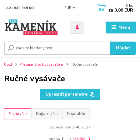
0
ks
EUR
+421 940 949 000
za
0,00 EUR
Menu
Hľadať
Úvod
Príslušenstvo k vysávačom
Ručné vysávače
Ručné vysávače
Upresniť parametre
Najnovšie
Najlacnejšie
Najdrahšie
Zobrazujem 1-48 z 127
strana
z 3
ďalšie