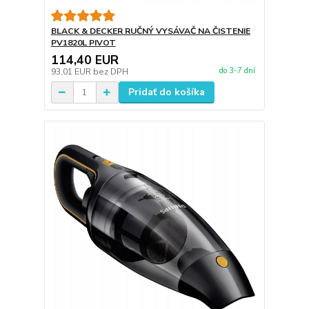
BLACK & DECKER RUČNÝ VYSÁVAČ NA ČISTENIE
PV1820L PIVOT
114,40 EUR
do 3-7 dní
93,01 EUR
bez DPH
Pridať do košíka