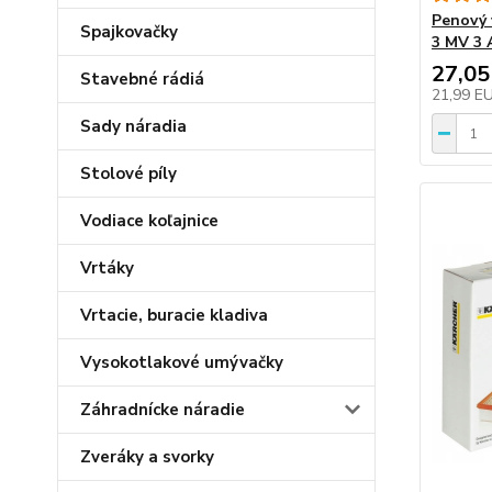
Penový 
Spajkovačky
3 MV 3 
27,05
Stavebné rádiá
21,99 E
Sady náradia
Stolové píly
Vodiace koľajnice
Vrtáky
Vrtacie, buracie kladiva
Vysokotlakové umývačky
Záhradnícke náradie
Zveráky a svorky