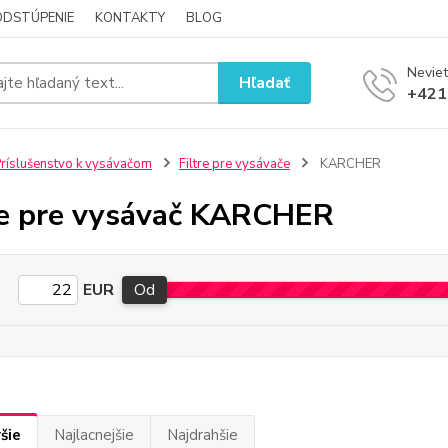
ODSTÚPENIE
KONTAKTY
BLOG
Neviet
Hľadať
+421
ríslušenstvo k vysávačom
Filtre pre vysávače
KARCHER
re pre vysávač KARCHER
EUR
Od
šie
Najlacnejšie
Najdrahšie