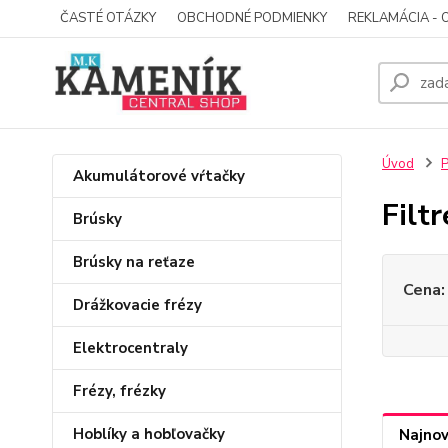
ČASTÉ OTÁZKY
OBCHODNÉ PODMIENKY
REKLAMÁCIA - 
Úvod
P
Akumulátorové vŕtačky
Filt
Brúsky
Brúsky na reťaze
Cena:
Drážkovacie frézy
Elektrocentraly
Frézy, frézky
Hoblíky a hobľovačky
Najnov