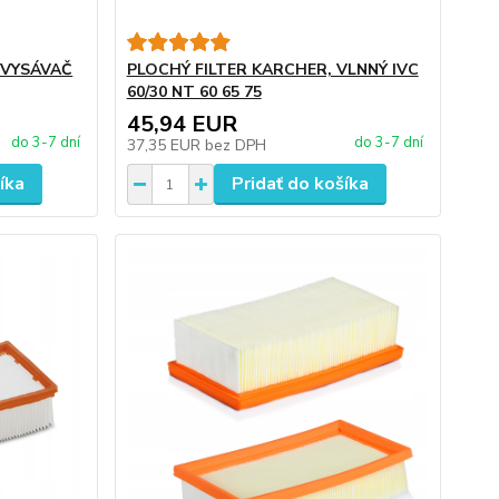
 VYSÁVAČ
PLOCHÝ FILTER KARCHER, VLNNÝ IVC
60/30 NT 60 65 75
45,94 EUR
do 3-7 dní
do 3-7 dní
37,35 EUR
bez DPH
íka
Pridať do košíka