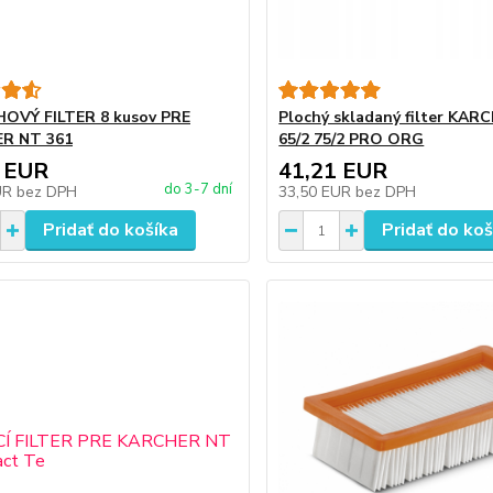
OVÝ FILTER 8 kusov PRE
Plochý skladaný filter KAR
R NT 361
65/2 75/2 PRO ORG
 EUR
41,21 EUR
do 3-7 dní
UR
bez DPH
33,50 EUR
bez DPH
Pridať do košíka
Pridať do koš