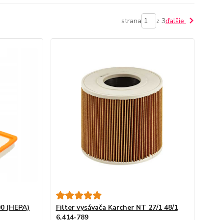
strana
z 3
ďalšie
00 (HEPA)
Filter vysávača Karcher NT 27/1 48/1
6,414-789