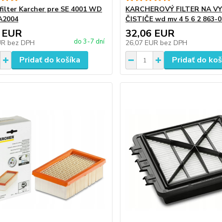
filter Karcher pre SE 4001 WD
KARCHEROVÝ FILTER NA V
A2004
ČISTIČE wd mv 4 5 6 2 863-
 EUR
32,06 EUR
do 3-7 dní
UR
bez DPH
26,07 EUR
bez DPH
Pridať do košíka
Pridať do koš