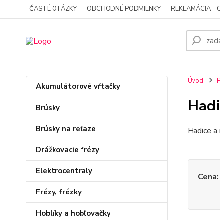
ČASTÉ OTÁZKY
OBCHODNÉ PODMIENKY
REKLAMÁCIA - 
Úvod
P
Akumulátorové vŕtačky
Hadi
Brúsky
Brúsky na reťaze
Hadice a
Drážkovacie frézy
Elektrocentraly
Cena:
Frézy, frézky
Hoblíky a hobľovačky