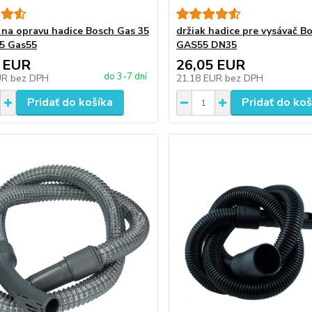
 na opravu hadice Bosch Gas 35
držiak hadice pre vysávač 
5 Gas55
GAS55 DN35
 EUR
26,05 EUR
do 3-7 dní
UR
bez DPH
21,18 EUR
bez DPH
Pridať do košíka
Pridať do koš