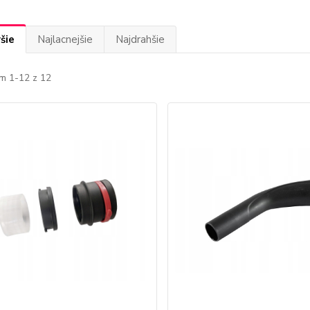
šie
Najlacnejšie
Najdrahšie
m 1-12 z 12