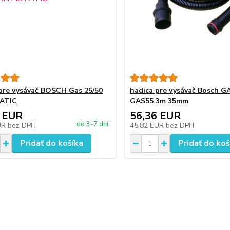
pre vysávač BOSCH Gas 25/50
hadica pre vysávač Bosch G
ATIC
GAS55 3m 35mm
 EUR
56,36 EUR
do 3-7 dní
UR
bez DPH
45,82 EUR
bez DPH
Pridať do košíka
Pridať do koš