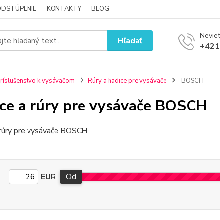
ODSTÚPENIE
KONTAKTY
BLOG
Neviet
Hľadať
+421
ríslušenstvo k vysávačom
Rúry a hadice pre vysávače
BOSCH
ce a rúry pre vysávače BOSCH
 rúry pre vysávače BOSCH
EUR
Od