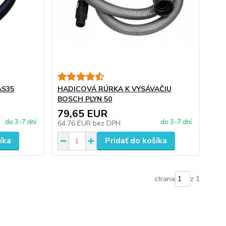
AS35
HADICOVÁ RÚRKA K VYSÁVAČIU
BOSCH PLYN 50
79,65 EUR
do 3-7 dní
do 3-7 dní
64,76 EUR
bez DPH
íka
Pridať do košíka
strana
z 1