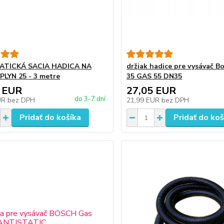
ATICKÁ SACIA HADICA NA
držiak hadice pre vysávač 
LYN 25 - 3 metre
35 GAS 55 DN35
 EUR
27,05 EUR
do 3-7 dní
UR
bez DPH
21,99 EUR
bez DPH
Pridať do košíka
Pridať do koš