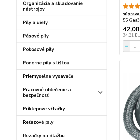
Organizácia a skladovanie
nástrojov
súprava
55 Gas3
Píly a diely
42,08
34,21 E
Pásové píly
Pokosové píly
Ponorne píly s lištou
Priemyselne vysavače
Pracovné oblečenie a
bezpečnosť
Príklepove vŕtačky
Reťazové píly
Rezačky na dlažbu